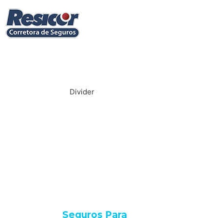
Divider
Uma ferramenta
de Lazer e de
trabalho merece
um Seguro Porto
Seguro.
Seguros Para