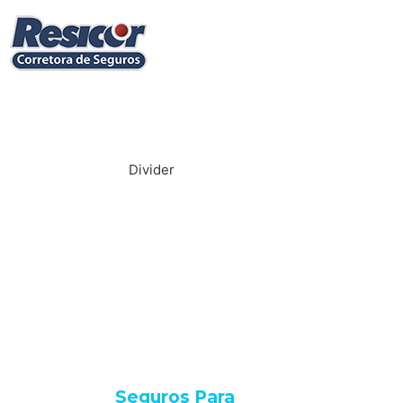
Divider
Uma ferramenta
de Lazer e de
trabalho merece
um Seguro Porto
Seguro.
Seguros Para