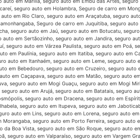
o auto em Marília, seguro auto em Embu das Artes, seguro
acareí, seguro auto em Holambra, Seguro de carro em Mon
o auto em Rio Claro, seguro auto em Araçatuba, seguro au
ndamonhangaba, Seguro de carro em Juquitiba, seguro auto 
ha, seguro auto em Jaú, seguro auto em Botucatu, seguro 
 auto em Sertãozinho, seguro auto em Jandira, seguro aut
í, seguro auto em Várzea Paulista, seguro auto em Poá, s
uto em Paulínia, seguro auto em Itatiba, seguro auto em Ca
uro auto em Itanhaém, seguro auto em Leme, seguro auto 
to em Bebedouro, seguro auto em Cruzeiro, seguro auto em
 auto em Caçapava, seguro auto em Matão, seguro auto em
tuva, seguro auto em Mogi Guaçu, seguro auto em Mogi Mi
seguro auto em Arujá, seguro auto em Batatais, seguro au
smópolis, seguro auto em Dracena, seguro auto em Espíri
Ilhabela, seguro auto em Itupeva, seguro auto em Jabotica
guro auto em Lins, seguro auto em Lorena, seguro auto em
em Morangaba, seguro auto em Porto Ferreira, seguro auto 
o da Boa Vista, seguro auto em São Roque, seguro auto e
pã, seguro auto em Valparaíso, seguro auto em Vargem Gra