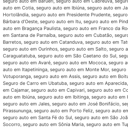
seguro auto em Barueri, seguro auto em Cabreúva, segur
auto em Cotia, seguro auto em Ibiúna, seguro auto em J
Hortolândia, seguro auto em Presidente Prudente, segur
Bárbara d’Oeste, seguro auto em Itu, seguro auto em Pi
auto em Bragança Paulista, seguro auto em Franco da Roc
em Santana de Parnaíba, seguro auto em Cubatão, seguro
Barretos, seguro auto em Catanduva, seguro auto em Tatu
seguro auto em Ourinhos, seguro auto em Salto, seguro a
Caraguatatuba, seguro auto em São Caetano do Sul, seg
seguro auto em Avaré, seguro auto em Mococa, seguro au
auto em Itapetininga, seguro auto em Monte Mor, seguro
Votuporanga, seguro auto em Assis, seguro auto em Boi
Seguro de Carro em Ubatuba, seguro auto em Aparecida, 
em Cajamar, seguro auto em Capivari, seguro auto em Co
auto em Ibiúna, seguro auto em Ibitinga, seguro auto em 
seguro auto em Jales, seguro auto em José Bonifácio, se
Pirassununga, seguro auto em Porto Feliz, seguro auto 
seguro auto em Santa Fé do Sul, seguro auto em São Joã
Socorro, seguro auto em Sônia Maria, seguro auto em Tu