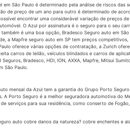
em São Paulo é determinado pela análise de riscos das se
ação de preço de um ano para outro é determinado de acordo
ossível encontrar uma considerável variação de preços de
tomóvel. O Azul por assinatura é o seguro para o seu ca
lo também é uma boa opção, Bradesco Seguro auto em São P
e, a Mapfre seguro auto em SP tem preços competitivos, 
aulo oferece várias opções de contratação, a Zurich ofere
ita carros de leilão, veículos blindados e carros de aplic
l Seguros, Bradesco, HDI, ION, AXXA, Mapfre, Mitsui Sumi
m São Paulo.
 auto mensal da Azul tem a garantia do Grupo Porto Segur
es. A Porto Seguro é a melhor seguradora automotiva do M
de serviços para sua residência, como conserto de Fogão,
seguro auto cobre danos da natureza? cobre enchentes e 