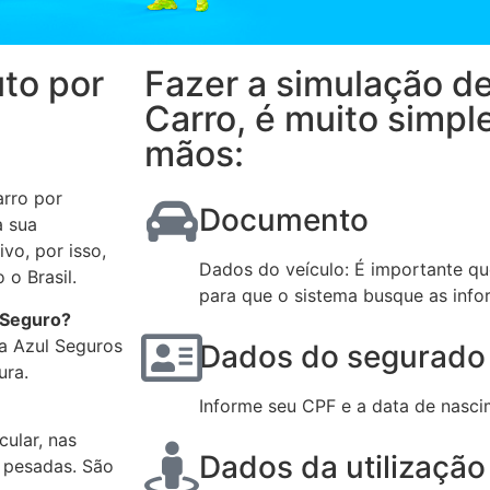
uto por
Fazer a simulação d
Carro, é muito simpl
mãos:
arro por
Documento
a sua
vo, por isso,
Dados do veículo: É importante q
 o Brasil.
para que o sistema busque as info
 Seguro?
 a Azul Seguros
Dados do segurado
ura.
Informe seu CPF e a data de nasci
ular, nas
Dados da utilização
e pesadas. São