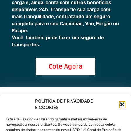
carga e, ainda, conta com outros benefícios
disponíveis 24h.
Transporte sua carga com
mais tranquilidade, contratando um seguro
completo para o seu Caminhão, Van, Furgão ou
Picape.
Você também pode fazer um seguro de
transportes.
Cote Agora
Cote online ou
POLÍTICA DE PRIVACIDADE
E COOKIES
peça via
Este site usa cookies visando garantir a melhor experiência de
WhatsApp
navegação a nossos visitantes. Se você concorda com essa coleta
anônima de dados, nos termos da nova LGPD, Lei Geral de Proteção de