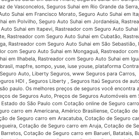
az de Vasconcelos, Seguros Suhai em Rio Grande da Serra
Auto Suhai em Francisco Morato, Seguro Auto Suhai em Ita
hai em Polvilho, Seguro Auto Suhai em Jordanésia, Rastre
Auto Suhai em Itapevi, Rastreador com Seguro Auto Suhai 
te, Rastreador com Seguro Auto Suhai em Cubatão, Rastre
oga, Rastreador com Seguro Auto Suhai em São Sebastião,
dor com Seguro Auto Suhai em Mongaguá, Rastreador com 
hai em Ilhabela, Rastreador com Seguro Auto Suhai em Igu
rasil, mapfre, sompo, yuse, iuse youse, plataforma Contrat
Seguro Auto, Liberty Seguros, www Seguros para Carros, 
eguros HDI , Seguros Liberty , Seguros Itaú Seguros de aut
 são paulo. Os melhores preços de seguros você encontra 
eços de Seguros Auto, Preços de Seguros Automóveis em 
eiro Lobato, Cotação de Seguro carro em Morungaba, Cotação de Seguro carro em Natividade da Serra, Cotação de Seguro carro em Nazare Paulista, Nova Odessa Novais, Olimpia, Cotação de Seguro carro em Osasco, Cotação de Seguro carro em Ourinhos, Ouro Verde, Pacaembu, Palestina, Palmital, Paraguacu, Paranapanema, Parapua, Pardinho, Pauliceia, Cotação de Seguro carro em Paulinia, Pederneiras, Cotação de Seguro carro em Pedreira, Cotação de Seguro carro em Penapolis, Pereira Barreto, Peruibe, Piedade, Pilar do Sul, Pindamonhangaba, Pindorama, Piquete, Piracaia, Cotação de Seguro carro em Piracicaba, Piraju, Pirajui, Pirapora do Bom Jesus, Pirapozinho, Cotação de Seguro carro em Pirassununga (convênio com a FAB, Aéronáutica), Piratininga, Planalto, Cotação de Seguro carro em Poa, Pompeia, Pontal, Porto Feliz, Porto Ferreira, Potim, Cotação de Seguro carro em Praia Grande, Presidente, Bernardes, Epitacio, Prudente, Venceslau, Promissão, Quata, Queluz, Rafard, Rancharia, Registro, Ribeirão, Rio Claro, Rio Grande da Serra, Rio das Pedras, Sabino, Sales, Cotação de Seguro carro em Salesopolis, Salto de Pirapora, Salto, Santa Barbara, Santa Clara, Santa Cruz do Rio Pardo, Passa Quatro, Cotação de Seguro carro em Santana de Parnaiba, Cotação de Seguro carro em Santo Andre, Cotação de Seguro carro em Santo Expedito, Cotação de Seguro carro em Santos, Cotação de Seguro carro em São Bernardo do Campo, Cotação de Seguro carro em São Caetano do Sul, São Carlos, São Joao da Boa Vista, Rio Pardo, Rio Preto, Cotação de Seguro carro em São Jose dos Campos ( Convênio FAB Força Aérea COMAER), São Lourenco da Serra, Paraitinga, São Manuel, São Paulo, São Pedro, São Roque, Cotação de Seguro carro em São Sebastiao, São Simao, São Vicente, Sarutaia, Cotação de Seguro carro em Serra Negra, Sertaozinho, Cotação de Seguro carro em Socorro, Cotação de Seguro carro em Sorocaba, Cotação de Seguro carro em Sumare, Cotação de Seguro carro em Suzano, Tabapua, Tabatinga, Cotação de Seguro carro em Taboao da Serra, Taquaritinga, Cotação de Seguro carro em Tatui, Cotação de Seguro carro em Taubate, Teodoro Sampaio, Tiete, Tremembe, Tuiuti, Tupa, Tupi Paulista, Cotação de Seguro carro em Ubatuba, Uru, Urupes, Valinhos, Vargem Grande Paulista, Cotação de Seguro carro em Vargem, Varzea Paulista, Vera Cruz, Cotação de Seguro carro em Vinhedo, Votorantim,SP. Renovação de Seguro de Auto Azul Seguros e Porto Seguro. Cote na melhor Seguradora de veículos e economize na renovação do seguro de Auto. Site resicorseguros Seguro Auto Azul Seguros e Porto Seguro em São Paulo. Cotação de Seguro carro na Zona Norte de São Paulo SP, Cotação de Seguro carro na Zona Leste de São Paulo SP, Cotação de Seguro carro na Zona Sul de São Paulo SP Cotação de Seguro carro na Zona Oeste de São Paulo SP Faça aqui Cotação de Seguro de Auto online nas maiores seguradoras Automotivas e receba uma planilha de custos com os estudos de preços de seguro de Auto de vária empresas. Produtos que podem deixar o seu seguro de carro mais barato: Seguro Auto Mulher, Seguro Auto Senior, Seguro Auto Jovem e Seguro Auto prêmio. Cote online Aqui e Contrate Seguro Auto Azul Seguros e Porto Seguro e Suhai nos seguintes estados: Acre (AC), Alagoas (AL), Amapá (AP), Amazonas (AM), Bahia (BA), Ceará (CE), Distrito Federal (DF), Espírito Santo (ES), Goiás (GO), Maranhão (MA), Mato Grosso (MT), Mato Grosso do Sul (MS), Minas Gerais (MG) Pará (PA) Paraíba (PB)Paraná(PR) Pernam