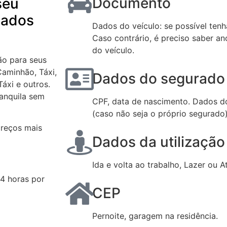
Documento
seu
riados
Dados do veículo: se possível tenh
Caso contrário, é preciso saber an
do veículo.
ão para seus
Caminhão, Táxi,
Dados do segurado 
Táxi e outros.
ranquila sem
CPF, data de nascimento. Dados do
(caso não seja o próprio segurado
preços mais
Dados da utilização
Ida e volta ao trabalho, Lazer ou A
24 horas por
CEP
Pernoite, garagem na residência.