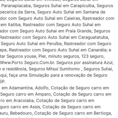
, Paranapiacaba, Seguros Suhai em Carapicuíba, Seguros
pecerica da Serra, Seguro Auto Suhai em Santana de
ador com Seguro Auto Suhai em Caieiras, Rastreador com
em Itatiba, Rastreador com Seguro Auto Suhai em
ador com Seguro Auto Suhai em Praia Grande, Seguros
 Rastreador com Seguro Auto Suhai em Caraguatatuba,
Seguro Auto Suhai em Peruíbe, Rastreador com Seguro
ape, Rastreador com Seguro Auto Suhai em Cananéia; e
ar Seguros youse, Pier, minuto seguros, 123 seguro,
Www.Porto Seguro.Com.br. Seguros por assinatura Azul,
o e residência, Seguros Mitsui Sumitomo , Seguros Suhai,
aqui, faça uma Simulação para a renovação de Seguro
SP.
buco (PE) Piauí (PI) Rio de Janeiro (RJ) Rio Grande do Norte (RN) Rio Grande do Sul (RS)Rondônia (RO) Roraima (RR) Santa Catarina (SC) São Paulo (SP) Sergipe (SE) Tocantins (TO) Corretora de Rastreador com Seguro Auto Suhai em São Paulo SP. Saiba o Preço de seguro para veículos em São Paulo nas Seguradoras automotivas: Porto Seguro e Azul Seguros para veículos , Itaú Seguros. Simulação de Seguro para renovação de Seguro de Auto, encontre aqui o corretor de seguros que fará a sua renovação de seguro. Preços de Seguros para veículos online. Faça um orçamento sem compromisso e receba a melhor Simulação online de seguro auto. Os melhores preços de seguros você encontra aqui. Simule e contrate seguros de automóveis nas seguradoras Porto Seguro e Azul Seguros. Seguro Automotivo e seguro veicular. alarmes para veículos, rastreadores para automóveis, motos e caminhões Seguro Automotivo, seguro em um Minuto, seguro viagem, seguro de vida, Seguro residencial, Seguros mais Barato de Auto em São Paulo, apólice de seguro, Caixa, Yuse, youse, Mapfre, Banco do Brasil, BB, SP/ Seguro de Automotivo em São Paulo. Seguros de automóveis Parcelado no cartão de crédito em 12 x sem juros. Apólice de seguro, Contrate seguro Auto Porto Seguro auto online em todo o Brasil. O seguro de carro cobre danos da natureza, cobre enchentes e alagamentos? O seguro Auto cobre colisão traseira? Simulação de Seguro com Preços de Seguros Auto online. Encontrei os melhores preços de Seguros Automóveis na Porto Seguro e Azul Seguros. Renovação de Seguro, Cotação de Seguros São Paulo SP nas melhores Seguradoras Automotivas. Como Contratar Seguro Seguro Carro Zona Leste, Contratar Seguros Zona Norte, Sul e Oeste de São Paulo SP. Seguros de Automóveis para: Volkswagen, Fiat, General Motors, Chevrolet GM, VWVW, Ford, Renault, Hyundai, Toyota, Honda, Subaru, Volvo, Mitsubishi, Mercedes Benz, BMW, Nissan,Citroen, Caoa Chery, Ducato, Agrale, Yamaha, Suzuki, Skania, Jaguar. Seguro Automotivo e Proteção veicular, rastreador com seguro, seguro em um Minuto. Seguros para veiculos de APP UBER e 99 táxi, seguro de táxi seguro para táxi. Aplicativo, Descontos para PCD – deficiente Fisico. UBER, oficina mecânica, apólice de seguro, Caixa, Yuse, youse, minuto seguros, Smarthia, Bidu, Mapfre, Banco do Brasi, BB, Chubb, Allianz, Generali, Liberty, Bradesco, Suhai, Trinkseg, sompo, Mitsui sumitomo, SulAmerica, Generali, Allure, Creditas, autocompara, HDI, Azul, Porto Seguro, Itaú, Zurich. Tabela de Seguro de Veículos. endereços dos Postos de Vistoria Dekra, Boné, em todo o Estado de São Paulo SP. Prefeitura de São Paulo SP – Renovação de CNH – carteira de Habilitação. Endereço de vistoria cautelar, Poupatempo, exame médico, de Santa Catarina despachantes, DPVAT. Seguro para moto, cotação de seguro de motos, seguro para caminhão. Seguros com Descontos para: militares da FAB, Exército, Marinha, Aeronáutica, P.M. Pensionistas, Arquitetos, Engenheiros, Médicos, Professores, Funcionários Públicos, Petrobrás, Shell, Ipiranga, Ultragas,e veiculos em Zona Leste de São Paulo SP, rastreador, CarSystem, Rastreador Ituran, lojack, associação e proteção veicular Zona Leste de São Paulo SP, seguradora