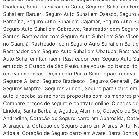
Diadema, Seguros Suhai em Cotia, Seguros Suhai em Ferr
Suhai em Barueri, Seguro Auto Suhai em Osasco, Seguro 
Parnaíba, Seguro Auto Suhai em Cajamar, Seguro Auto Su
Seguro Auto Suhai em Cabreuva, Rastreador com Seguro 
Santos, Rastreador com Seguro Auto Suhai em São Vicen
no Guarujá, Rastreador com Seguro Auto Suhai em Berti
Rastreador com Seguro Auto Suhai em Ubatuba, Rastrea
Auto Suhai em Itanhaém, Rastreador com Seguro Auto Su
em todo o Estado de São Paulo. use youse, bb banco do b
renova ecopeças. Orçamento Porto Seguro para renovar 
Seguros Allianz, Seguros Bradesco , Seguros Generali , S
Seguros Mapfre , Seguros Zurich , Seguro para Carro em
auto e receba as melhores propostas com os menores pr
Compare preços de seguro e contrate online. Cidades do Estado do São Paulo com Cotação online de Seguro carro em Adamantina, Adolfo, Cotação de Seguro carro em Lindoia, Santa Barbara, Agudos, Aluminio, Cotação de Seguro carro em Americana, Américo Brasiliense, Cotação de Seguro carro em Amparo, Cotação de Seguro carro em Andradina, Cotação de Seguro carro em Aparecida, Cotação de Seguro carro em Aracatuba, Cotação de Seguro carro em Aracoiaba, Cotação de Seguro carro em Araraquara, Cotação de Seguro carro em Araras, Artur Nogueira, Cotação de Seguro carro em Aruja, Cotação de Seguro carro em Assis, Cotação de Seguro carro em Atibaia, Cotação de Seguro carro em Avare, Barra Bonita, Barretos, Cotação de Seguro carro em Barueri, Batatais, Bauru, Bebedouro, Cotação de Seguro carro em Bertioga, Bilac, Birigui, Bofete, Boituva, Bom Jesus, Botucatu, Cotação de Seguro carro em Braganca Paulista, Brodosqui, Brotas, Cotação de Seguro carro em Buritama, Cotação de Seguro carro em Cabreuva, Cotação de Seguro carro em Cacapava, Cachoeira Paulista, Caconde, Cafelandia, Cotação de Seguro carro em Caieiras, Cotação de Seguro carro em Cajamar, Cotação de Seguro carro em Campinas, Cotação de Seguro carro em Campo Limpo Paulista, Cotação de Seguro carro em Campos do Jordão, Cotação de Seguro carro em Cananeia, Candido Mota, Capão Bonito, Capivari, Cotação de Seguro carro em Caraguatatuba, Cotação de Seguro carro em Carapicuiba, Castilho, Cotação de Seguro carro em Catanduva, Cerqueira Cesar, Cotação de Seguro carro em Cerquilho, Cesario Lange, Cotação de Seguro carro em Conchal, Cosmopolis, Cotia, Cravinhos, Cruzeiro, Cotação de Seguro carro em Cubatao, Cunha, Cotação de Seguro carro em Diadema, Dracena, Eldorado, Cotação de Seguro carro em Embu, Pinhal, Cotação de Seguro carro em Ferraz de Vasconcelos, Franca, Cotação de Seguro carro em Francisco Morato, Cotação de Seguro carro em Franco da Rocha, Garca, Glicerio, Cotação de Seguro carro em Guararema, Cotação de Seguro carro em Guaratingueta, Guariba, Cotação de Seguro carro em Guarujá, Cotação de Seguro carro em Guarulhos, Holambra, Ibitinga, Cotação de Seguro carro em Ibiuna, Igarapava, Iguape, Ilha Comprida, Ilha Solteira, Ilhabela, Cotação de Seguro carro em Indaiatuba, Cotação de Seguro carro em Itanhaem, Cotação de Seguro carro em Itapecerica da Serra, Cotação de Seguro carro em Itapetininga, Cotação de Seguro carro em Itapeva, Cotação de Seguro carro em Itapevi, Cotação de Seguro carro em Itaquaquecetuba, Cotação de Seguro carro em Itatiba, Cotação de Seguro carro em Itu, Itupeva, Jaboticabal, Cotação de Seguro carro em Jacarei, Cotação de Seguro carro em Jaguariuna, Cotação de Seguro carro em Jales, Cotação de Seguro carro em Jandira, Cotação de Seguro carro em Jarinu, Cotação de Seguro carro em Jaú, Cotação de Seguro carro em Jundiai, Cotação de Seguro carro em Juquitiba, Laranjal Paulista, Leme, Lencois Paulista, Limeira, Cotação de Seguro carro em Lindoia, Lins, Cotação de Seguro carro em Lorena, Luis Antonio, Lupercio, Mairinque, Cotação de Seguro carro em Mairipora, Marilia, Matao, Cotação de Seguro carro em Mauá, Paranapanema, Mirassol, Mococa, Cotação de Seguro carro em Mogi, Cotação de Seguro carro em Moji das Cruzes, Cotação de Seguro carro em Moji-Mirim, Moncoes, Cotação de Seguro carro em Mongagua, Monte Alegre, Monte Alto, Monte Aprazivel, Monte Mor, Mont