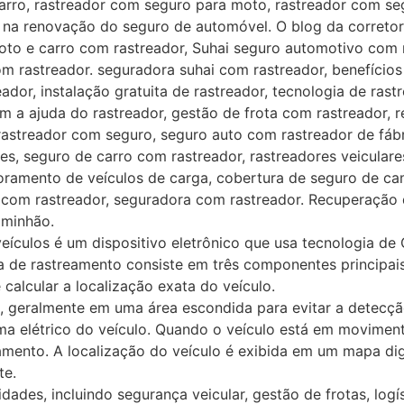
carro, rastreador com seguro para moto, rastreador com s
a renovação do seguro de automóvel. O blog da corretora
to e carro com rastreador, Suhai seguro automotivo com r
m rastreador. seguradora suhai com rastreador, benefício
ador, instalação gratuita de rastreador, tecnologia de ra
m a ajuda do rastreador, gestão de frota com rastreador,
rastreador com seguro, seguro auto com rastreador de fábr
es, seguro de carro com rastreador, rastreadores veicula
itoramento de veículos de carga, cobertura de seguro de 
o com rastreador, seguradora com rastreador. Recuperação
aminhão.
eículos é um dispositivo eletrônico que usa tecnologia de
a de rastreamento consiste em três componentes principais
 calcular a localização exata do veículo.
o, geralmente em uma área escondida para evitar a detecçã
ma elétrico do veículo. Quando o veículo está em moviment
amento. A localização do veículo é exibida em um mapa dig
te.
idades, incluindo segurança veicular, gestão de frotas, lo