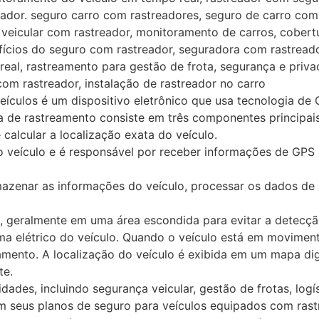
ador. seguro carro com rastreadores, seguro de carro com
 veicular com rastreador, monitoramento de carros, cober
fícios do seguro com rastreador, seguradora com rastreado
real, rastreamento para gestão de frota, segurança e priv
m rastreador, instalação de rastreador no carro
eículos é um dispositivo eletrônico que usa tecnologia de
a de rastreamento consiste em três componentes principais
 calcular a localização exata do veículo.
o veículo e é responsável por receber informações de GPS 
rmazenar as informações do veículo, processar os dados de 
o, geralmente em uma área escondida para evitar a detecçã
ma elétrico do veículo. Quando o veículo está em moviment
amento. A localização do veículo é exibida em um mapa dig
te.
idades, incluindo segurança veicular, gestão de frotas, lo
 seus planos de seguro para veículos equipados com rastr