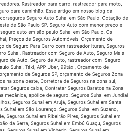
eadores. Rastreador para carro, rastreador para moto,
guro para caminhão. Esse artigo em nosso blog da
esicorseguros Seguro Auto Suhai em São Paulo. Cotação de
 Oeste de São Paulo SP. Seguro Auto com menor preço e
 seguro auto em são paulo Suhai em São Paulo. Os
uhai, Preços de Seguros Automóveis, Orçamento de
o de Seguro Para Carro com rastreador ituran, Seguros
rro Suhai. Rastreador com Seguro de Auto, Seguro Mais
guro de Auto, Seguro de Auto, rastreador com Seguro
ulo Suhai, Táxi, APP Uber, 99táxi, Orçamento de
, orçamento de Seguros SP, orçamento de Seguros Zona
os na zona oeste, Corretora de Seguros na zona sul,
atar Seguros caixa, Contratar Seguros Baratos na Zona
ina mecânica, apólice de seguro. Seguros Suhai em Jundiaí
lhos, Seguros Suhai em Arujá, Seguros Suhai em Santa
ros Suhai em São Lourenço, Seguros Suhai em Suzano,
, Seguros Suhai em Ribeirão Pires, Seguros Suhai em
oão da Serra, Seguros Suhai em Embú Guaçu, Seguros
as, Seguros Suhai em Vinhedo, Seguros Suhai em