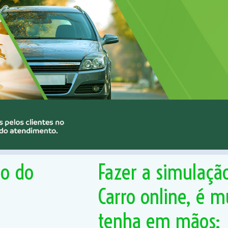
ão do
Fazer a simulaçã
Carro online, é m
tenha em mãos: