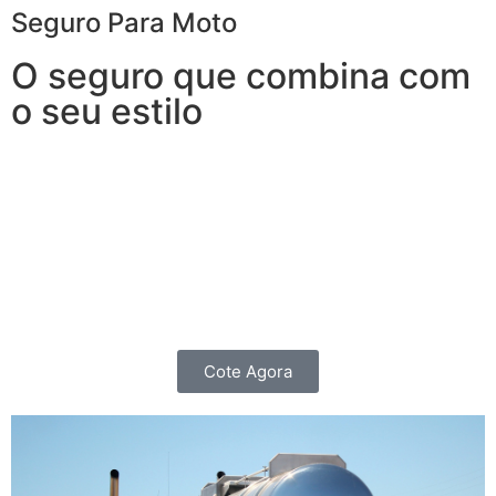
Seguro Para Moto
O seguro que combina com
o seu estilo
Garanta segurança sem abrir mão da independência.
O Seguro para Moto oferece coberturas e benefícios
não apenas para quem roda todos os dias e precisa de
agilidade para que nenhum imprevisto vire um
obstáculo, mas também para os Motociclistas que as
utilizam para passeios nos finais de Semana.
Cote Agora