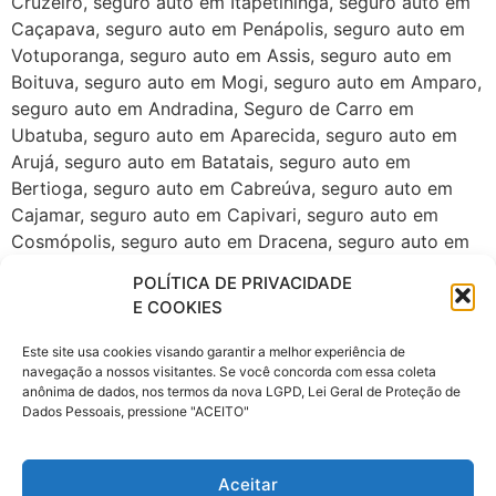
Cruzeiro, seguro auto em Itapetininga, seguro auto em
Caçapava, seguro auto em Penápolis, seguro auto em
Votuporanga, seguro auto em Assis, seguro auto em
Boituva, seguro auto em Mogi, seguro auto em Amparo,
seguro auto em Andradina, Seguro de Carro em
Ubatuba, seguro auto em Aparecida, seguro auto em
Arujá, seguro auto em Batatais, seguro auto em
Bertioga, seguro auto em Cabreúva, seguro auto em
Cajamar, seguro auto em Capivari, seguro auto em
Cosmópolis, seguro auto em Dracena, seguro auto em
Guararema, seguro auto em Ibiúna, seguro auto em
POLÍTICA DE PRIVACIDADE
Ibitinga, seguro auto em Ilhabela, seguro auto em
E COOKIES
Itupeva, seguro auto em Jaboticabal, seguro auto em
Jaguariúna, seguro auto em Itu, seguro auto em Jales,
Este site usa cookies visando garantir a melhor experiência de
navegação a nossos visitantes. Se você concorda com essa coleta
seguro auto em Lins, seguro auto em Lorena, seguro
anônima de dados, nos termos da nova LGPD, Lei Geral de Proteção de
auto em Pirassununga, seguro auto em São Sebastião,
Dados Pessoais, pressione "ACEITO"
seguro auto em Serrana, seguro auto em Socorro,
seguro auto em Vinhedo. Corretora de seguros na zona
leste de São Paulo, Corretora de seguros na zona norte
Aceitar