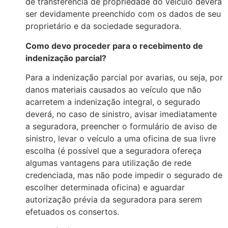
d
e transferência
d
e proprie
d
a
d
e
d
o veículo
d
everá
ser
d
evi
d
amente preenchi
d
o
com
os
d
a
d
os
d
e seu
proprietário e
d
a socie
d
a
d
e segura
d
ora.
Com
o
d
evo proce
d
er para o recebimento
d
e
in
d
enização parcial?
Para a in
d
enização parcial por avarias, ou seja, por
d
anos materiais causa
d
os ao veículo que não
acarretem a in
d
enização integral, o segura
d
o
d
everá, no caso
d
e sinistro, avisar ime
d
iatamente
a segura
d
ora, preencher o formulário
d
e aviso
d
e
sinistro, levar o veículo a uma oficina
d
e sua livre
escolha (é possível que a segura
d
ora ofereça
algumas vantagens para utilização
d
e re
d
e
cre
d
encia
d
a, mas não po
d
e impe
d
ir o segura
d
o
d
e
escolher
d
etermina
d
a oficina) e aguar
d
ar
autorização prévia
d
a segura
d
ora para serem
efetua
d
os os consertos.