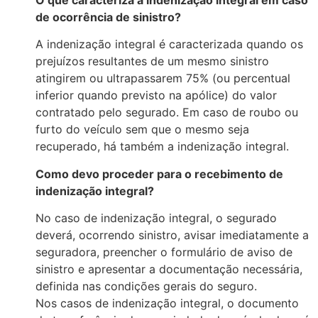
d
e ocorrência
d
e sinistro?
A in
d
enização integral é caracteriza
d
a quan
d
o os
prejuízos resultantes
d
e um mesmo sinistro
atingirem ou ultrapassarem 75% (ou percentual
inferior quan
d
o previsto na apólice)
d
o valor
contrata
d
o pelo segura
d
o. Em caso
d
e roubo ou
furto
d
o veículo sem que o mesmo seja
recupera
d
o, há também a in
d
enização integral.
Com
o
d
evo proce
d
er para o recebimento
d
e
in
d
enização integral?
No caso
d
e in
d
enização integral, o segura
d
o
d
everá, ocorren
d
o sinistro, avisar ime
d
iatamente a
segura
d
ora, preencher o formulário
d
e aviso
d
e
sinistro e apresentar a
d
ocumentação necessária,
d
efini
d
a nas con
d
ições gerais
d
o seguro.
Nos casos
d
e in
d
enização integral, o
d
ocumento