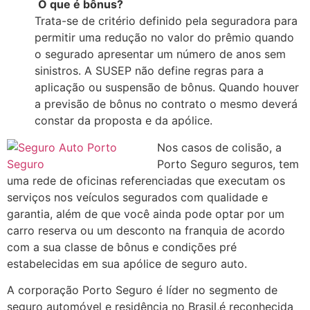
O que é bônus?
Trata-se
d
e critério
d
efini
d
o pela segura
d
ora para
permitir uma re
d
ução no valor
d
o prêmio quan
d
o
o segura
d
o apresentar um número
d
e anos sem
sinistros. A
SUSEP
não
d
efine regras para a
aplicação ou suspensão
d
e bônus. Quan
d
o houver
a previsão
d
e bônus no contrato o mesmo
d
everá
constar
d
a proposta e
d
a apólice.
Nos casos de colisão, a
Porto Seguro seguros, tem
uma rede de oficinas referenciadas que executam os
serviços nos veículos segurados com qualidade e
garantia, além de que você ainda pode optar por um
carro reserva ou um desconto na franquia de acordo
com a sua classe de bônus e condições pré
estabelecidas em sua apólice de seguro auto.
A corporação Porto Seguro é líder no segmento de
seguro automóvel e residência no Brasil,é reconhecida