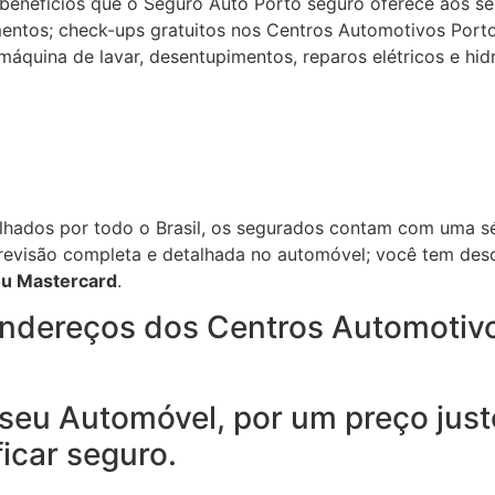
enefícios que o Seguro Auto Porto seguro oferece aos se
entos; check-ups gratuitos nos Centros Automotivos Porto
máquina de lavar, desentupimentos, reparos elétricos e hi
hados por todo o Brasil, os segurados contam com uma sé
a revisão completa e detalhada no automóvel; você tem des
ou Mastercard
.
endereços dos Centros Automotiv
 seu Automóvel, por um preço just
icar seguro.