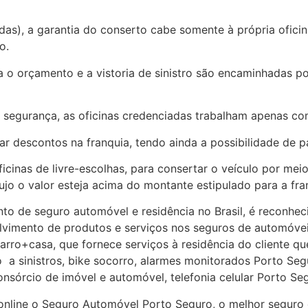
adas), a garantia do conserto cabe somente à própria ofici
o.
a o orçamento e a vistoria de sinistro são encaminhadas p
 a segurança, as oficinas credenciadas trabalham apenas co
r descontos na franquia, tendo ainda a possibilidade de pa
icinas de livre-escolhas, para consertar o veículo por me
ujo o valor esteja acima do montante estipulado para a fra
o de seguro automóvel e residência no Brasil, é reconheci
olvimento de produtos e serviços nos seguros de automóvei
carro+casa, que fornece serviços à residência do cliente qu
o a sinistros, bike socorro, alarmes monitorados Porto 
onsórcio de imóvel e automóvel, telefonia celular Porto S
 online o Seguro Automóvel Porto Seguro, o melhor seguro