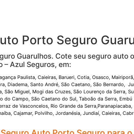
Auto Porto Seguro Guar
guro Guarulhos. Cote seu seguro auto o
o – Azul Seguros, em:
Bragança Paulista, Caieiras, Barueri, Cotia, Osasco, Mairipo
a, Diadema, Santo André, São Caetano, São Bernardo, Jundi
sta, São Miguel, Mogi das Cruzes, São Lourenço da Serra, 
do do Campo, São Caetano do Sul, Taboão da Serra, Embú G
rraz de Vasconcelos, Rio Grande da Serra,Paranapiacaba, 
aíba, Cajamar, Polvilho, Jordanésia, Jundiaí, Caieiras, Cab
 o Seguro Auto Porto Seguro para o