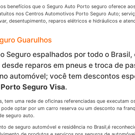
s benefícios que o Seguro Auto Porto seguro oferece aos 
tuitos nos Centros Automotivos Porto Seguro Auto; serviç
avar, desentupimento, reparos elétricos e hidráulicos e a
eguro Guarulhos
o Seguro espalhados por todo o Brasil
 desde reparos em pneus e troca de pas
no automóvel; você tem descontos espe
o
Porto Seguro Visa
.
s, tem uma rede de oficinas referenciadas que executam o
a pode optar por um carro reserva ou um desconto na fran
de seguro auto.
to de seguro automóvel e residência no Brasil,é reconheci
olvimento de produtos e serviços nos seguros de automóvei