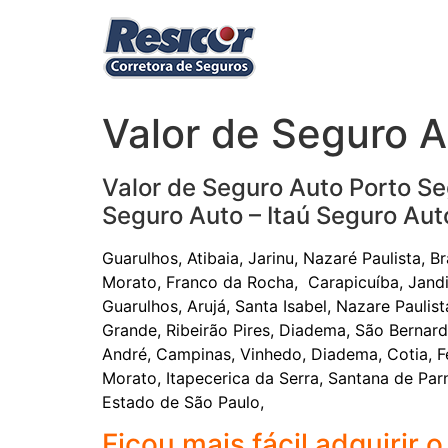
Ir
para
o
conteúdo
Valor de Seguro 
Valor de Seguro Auto Porto Se
Seguro Auto – Itaú Seguro Aut
Guarulhos, Atibaia, Jarinu, Nazaré Paulista, 
Morato, Franco da Rocha, Carapicuíba, Jandir
Guarulhos, Arujá, Santa Isabel, Nazare Pauli
Grande, Ribeirão Pires, Diadema, São Bernar
André, Campinas, Vinhedo, Diadema, Cotia, Fe
Morato, Itapecerica da Serra, Santana de Parn
Estado de São Paulo,
Ficou mais fácil adquirir