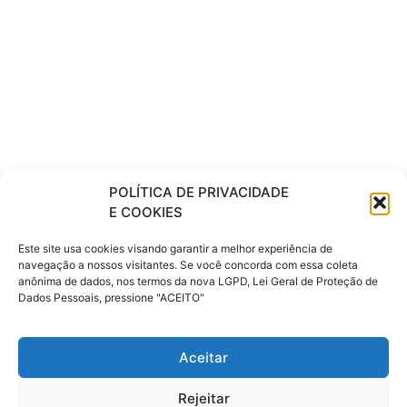
POLÍTICA DE PRIVACIDADE
E COOKIES
Este site usa cookies visando garantir a melhor experiência de
navegação a nossos visitantes. Se você concorda com essa coleta
anônima de dados, nos termos da nova LGPD, Lei Geral de Proteção de
Dados Pessoais, pressione "ACEITO"
Com as tags
cotia
,
porto auto online
,
Resicór Porto
Aceitar
Seguro Auto
,
são bernardo do campo
,
são paulo
,
seguro automovel
,
seguro carro
,
seguro para carro
,
Rejeitar