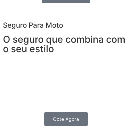
Seguro Para Moto
O seguro que combina com
o seu estilo
Garanta segurança sem abrir mão da independência.
O Seguro para Moto oferece coberturas e benefícios
não apenas para quem roda todos os dias e precisa de
agilidade para que nenhum imprevisto vire um
obstáculo, mas também para os Motociclistas que as
utilizam para passeios nos finais de Semana.
Cote Agora