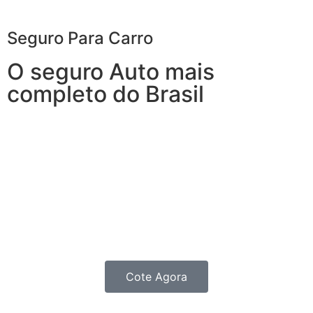
Seguro Para Carro
O seguro Auto mais
completo do Brasil
Com o Seguro de Automóvel, você tem tudo o que
espera de um seguro de veículos e, ainda, conta com
outros benefícios disponíveis 24h.
Você poderá optar por uma Seguradora que também
oferece serviços à residência, porque, mais
importante do que cuidar do seu carro, é cuidar de
você e da sua família.
Cote Agora