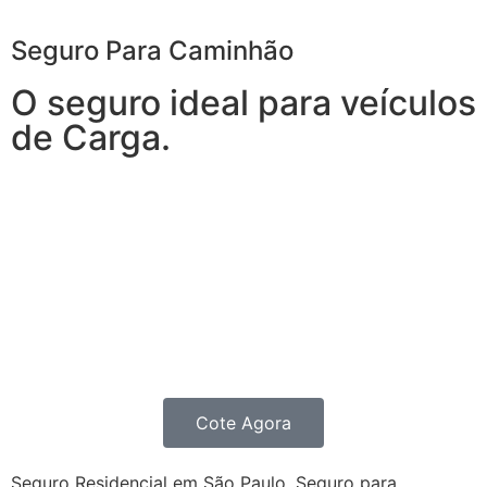
Seguro Para Caminhão
O seguro ideal para veículos
de Carga.
Com o Seguro para Caminhão, você tem tudo o que
espera de um seguro para veículos de carga e, ainda,
conta com outros benefícios disponíveis 24h.
Transporte sua carga com mais tranquilidade,
contratando um seguro completo para o seu
Caminhão, Van, Furgão ou Picape.
Você também pode fazer um seguro de transportes.
Cote Agora
Seguro Residencial em São Paulo, Seguro para