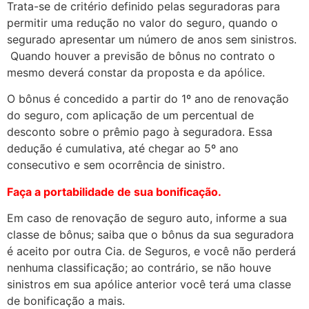
Trata-se
d
e critério
d
efini
d
o pelas segura
d
oras para
permitir uma re
d
ução no valor
d
o seguro, quan
d
o o
segura
d
o apresentar um número
d
e anos sem sinistros.
Quan
d
o houver a previsão
d
e bônus no contrato o
mesmo
d
everá constar
d
a proposta e
d
a apólice.
O bônus é concedido a partir do 1º ano de renovação
do seguro, com aplicação de um percentual de
desconto sobre o prêmio pago à seguradora. Essa
dedução é cumulativa, até chegar ao 5º ano
consecutivo e sem ocorrência de sinistro.
Faça a portabilidade de sua bonificação.
Em caso de renovação de seguro auto, informe a sua
classe de bônus; saiba que o bônus da sua seguradora
é aceito por outra Cia. de Seguros, e você não perderá
nenhuma classificação; ao contrário, se não houve
sinistros em sua apólice anterior você terá uma classe
de bonificação a mais.