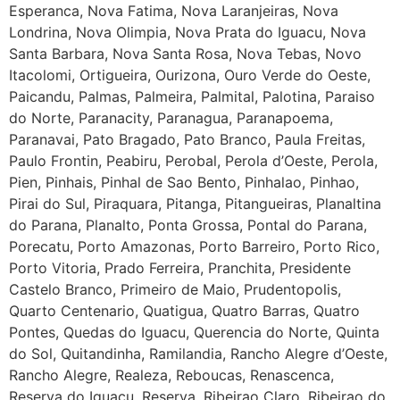
Esperanca, Nova Fatima, Nova Laranjeiras, Nova
Londrina, Nova Olimpia, Nova Prata do Iguacu, Nova
Santa Barbara, Nova Santa Rosa, Nova Tebas, Novo
Itacolomi, Ortigueira, Ourizona, Ouro Verde do Oeste,
Paicandu, Palmas, Palmeira, Palmital, Palotina, Paraiso
do Norte, Paranacity, Paranagua, Paranapoema,
Paranavai, Pato Bragado, Pato Branco, Paula Freitas,
Paulo Frontin, Peabiru, Perobal, Perola d’Oeste, Perola,
Pien, Pinhais, Pinhal de Sao Bento, Pinhalao, Pinhao,
Pirai do Sul, Piraquara, Pitanga, Pitangueiras, Planaltina
do Parana, Planalto, Ponta Grossa, Pontal do Parana,
Porecatu, Porto Amazonas, Porto Barreiro, Porto Rico,
Porto Vitoria, Prado Ferreira, Pranchita, Presidente
Castelo Branco, Primeiro de Maio, Prudentopolis,
Quarto Centenario, Quatigua, Quatro Barras, Quatro
Pontes, Quedas do Iguacu, Querencia do Norte, Quinta
do Sol, Quitandinha, Ramilandia, Rancho Alegre d’Oeste,
Rancho Alegre, Realeza, Reboucas, Renascenca,
Reserva do Iguacu, Reserva, Ribeirao Claro, Ribeirao do