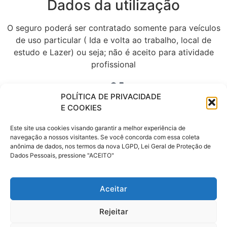
Dados da utilização
O seguro poderá ser contratado somente para veículos
de uso particular ( Ida e volta ao trabalho, local de
estudo e Lazer) ou seja; não é aceito para atividade
profissional
POLÍTICA DE PRIVACIDADE
E COOKIES
CEP
Este site usa cookies visando garantir a melhor experiência de
navegação a nossos visitantes. Se você concorda com essa coleta
Informe o CEP de pernoite, garagem na residência.
anônima de dados, nos termos da nova LGPD, Lei Geral de Proteção de
Dados Pessoais, pressione "ACEITO"
Aceitar
Cartão de crédito
Rejeitar
Para concluir a compra do seguro, informe os dados do