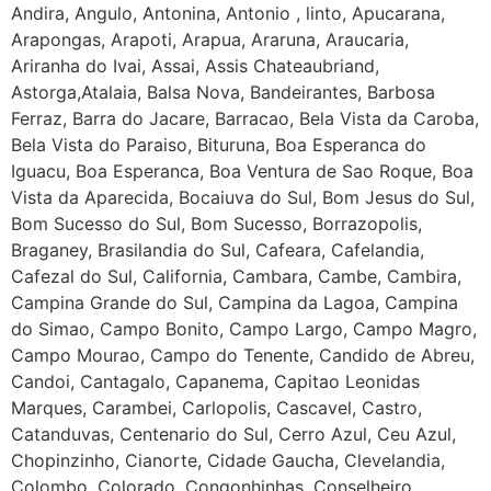
Andira, Angulo, Antonina, Antonio , linto, Apucarana,
Arapongas, Arapoti, Arapua, Araruna, Araucaria,
Ariranha do Ivai, Assai, Assis Chateaubriand,
Astorga,Atalaia, Balsa Nova, Bandeirantes, Barbosa
Ferraz, Barra do Jacare, Barracao, Bela Vista da Caroba,
Bela Vista do Paraiso, Bituruna, Boa Esperanca do
Iguacu, Boa Esperanca, Boa Ventura de Sao Roque, Boa
Vista da Aparecida, Bocaiuva do Sul, Bom Jesus do Sul,
Bom Sucesso do Sul, Bom Sucesso, Borrazopolis,
Braganey, Brasilandia do Sul, Cafeara, Cafelandia,
Cafezal do Sul, California, Cambara, Cambe, Cambira,
Campina Grande do Sul, Campina da Lagoa, Campina
do Simao, Campo Bonito, Campo Largo, Campo Magro,
Campo Mourao, Campo do Tenente, Candido de Abreu,
Candoi, Cantagalo, Capanema, Capitao Leonidas
Marques, Carambei, Carlopolis, Cascavel, Castro,
Catanduvas, Centenario do Sul, Cerro Azul, Ceu Azul,
Chopinzinho, Cianorte, Cidade Gaucha, Clevelandia,
Colombo, Colorado, Congonhinhas, Conselheiro