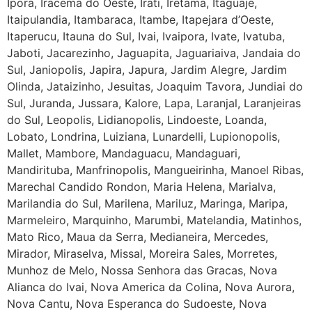
Ipora, Iracema do Oeste, Irati, Iretama, Itaguaje,
Itaipulandia, Itambaraca, Itambe, Itapejara d’Oeste,
Itaperucu, Itauna do Sul, Ivai, Ivaipora, Ivate, Ivatuba,
Jaboti, Jacarezinho, Jaguapita, Jaguariaiva, Jandaia do
Sul, Janiopolis, Japira, Japura, Jardim Alegre, Jardim
Olinda, Jataizinho, Jesuitas, Joaquim Tavora, Jundiai do
Sul, Juranda, Jussara, Kalore, Lapa, Laranjal, Laranjeiras
do Sul, Leopolis, Lidianopolis, Lindoeste, Loanda,
Lobato, Londrina, Luiziana, Lunardelli, Lupionopolis,
Mallet, Mambore, Mandaguacu, Mandaguari,
Mandirituba, Manfrinopolis, Mangueirinha, Manoel Ribas,
Marechal Candido Rondon, Maria Helena, Marialva,
Marilandia do Sul, Marilena, Mariluz, Maringa, Maripa,
Marmeleiro, Marquinho, Marumbi, Matelandia, Matinhos,
Mato Rico, Maua da Serra, Medianeira, Mercedes,
Mirador, Miraselva, Missal, Moreira Sales, Morretes,
Munhoz de Melo, Nossa Senhora das Gracas, Nova
Alianca do Ivai, Nova America da Colina, Nova Aurora,
Nova Cantu, Nova Esperanca do Sudoeste, Nova