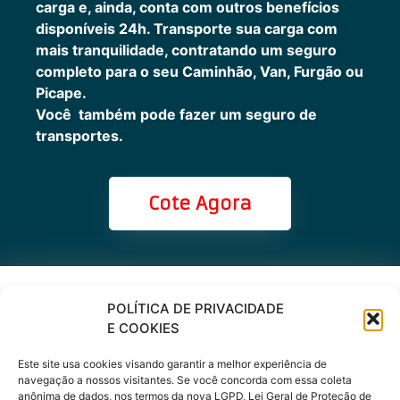
carga e, ainda, conta com outros benefícios
disponíveis 24h.
Transporte sua carga com
mais tranquilidade, contratando um seguro
completo para o seu Caminhão, Van, Furgão ou
Picape.
Você também pode fazer um seguro de
transportes.
Cote Agora
Cote online ou
POLÍTICA DE PRIVACIDADE
E COOKIES
peça via
Este site usa cookies visando garantir a melhor experiência de
WhatsApp
navegação a nossos visitantes. Se você concorda com essa coleta
anônima de dados, nos termos da nova LGPD, Lei Geral de Proteção de