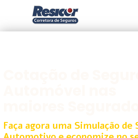
Cotação de Segur
Automóvel nas
maiores Segurad
Faça agora uma Simulação de 
Automotivo e economize no s