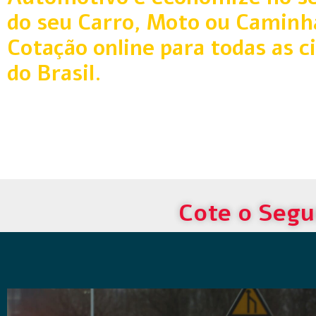
do seu Carro, Moto ou Caminh
Cotação online para todas as c
do Brasil.
Cote o Segu