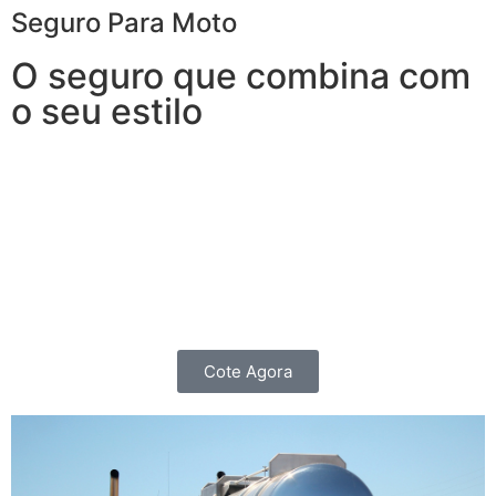
Seguro Para Moto
O seguro que combina com
o seu estilo
Garanta segurança sem abrir mão da independência.
O Seguro para Moto oferece coberturas e benefícios
não apenas para quem roda todos os dias e precisa de
agilidade para que nenhum imprevisto vire um
obstáculo, mas também para os Motociclistas que as
utilizam para passeios nos finais de Semana.
Cote Agora