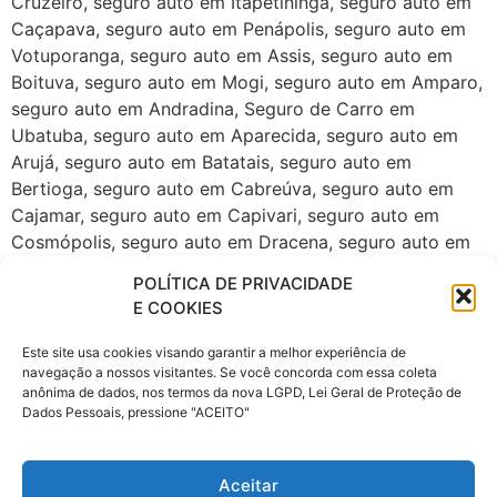
Cruzeiro, seguro auto em Itapetininga, seguro auto em
Caçapava, seguro auto em Penápolis, seguro auto em
Votuporanga, seguro auto em Assis, seguro auto em
Boituva, seguro auto em Mogi, seguro auto em Amparo,
seguro auto em Andradina, Seguro de Carro em
Ubatuba, seguro auto em Aparecida, seguro auto em
Arujá, seguro auto em Batatais, seguro auto em
Bertioga, seguro auto em Cabreúva, seguro auto em
Cajamar, seguro auto em Capivari, seguro auto em
Cosmópolis, seguro auto em Dracena, seguro auto em
Guararema, seguro auto em Ibiúna, seguro auto em
POLÍTICA DE PRIVACIDADE
Ibitinga, seguro auto em Ilhabela, seguro auto em
E COOKIES
Itupeva, seguro auto em Jaboticabal, seguro auto em
Jaguariúna, seguro auto em Itu, seguro auto em Jales,
Este site usa cookies visando garantir a melhor experiência de
navegação a nossos visitantes. Se você concorda com essa coleta
seguro auto em Lins, seguro auto em Lorena, seguro
anônima de dados, nos termos da nova LGPD, Lei Geral de Proteção de
auto em Pirassununga, seguro auto em São Sebastião,
Dados Pessoais, pressione "ACEITO"
seguro auto em Serrana, seguro auto em Socorro,
seguro auto em Vinhedo. Corretora de seguros na zona
leste de São Paulo, Corretora de seguros na zona norte
Aceitar