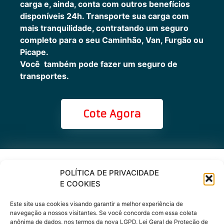
carga e, ainda, conta com outros benefícios
disponíveis 24h.
Transporte sua carga com
mais tranquilidade, contratando um seguro
completo para o seu Caminhão, Van, Furgão ou
Picape.
Você também pode fazer um seguro de
transportes.
Cote Agora
Cote online ou
POLÍTICA DE PRIVACIDADE
E COOKIES
peça via
Este site usa cookies visando garantir a melhor experiência de
WhatsApp
navegação a nossos visitantes. Se você concorda com essa coleta
anônima de dados, nos termos da nova LGPD, Lei Geral de Proteção de