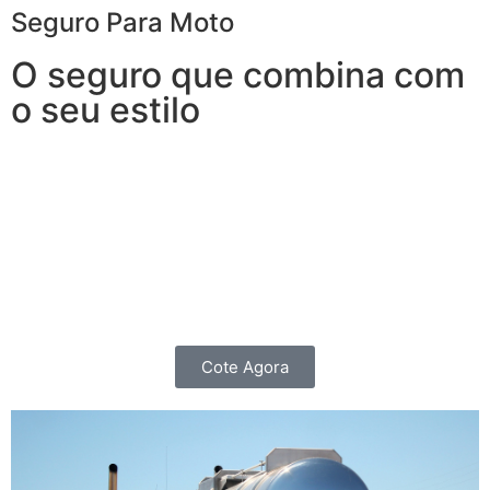
Seguro Para Moto
O seguro que combina com
o seu estilo
Garanta segurança sem abrir mão da independência.
O Seguro para Moto oferece coberturas e benefícios
não apenas para quem roda todos os dias e precisa de
agilidade para que nenhum imprevisto vire um
obstáculo, mas também para os Motociclistas que as
utilizam para passeios nos finais de Semana.
Cote Agora