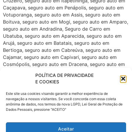
Cruzeiro, seguro auto em Itapetininga, seguro auto em
Caçapava, seguro auto em Penápolis, seguro auto em
Votuporanga, seguro auto em Assis, seguro auto em
Boituva, seguro auto em Mogi, seguro auto em Amparo,
seguro auto em Andradina, Seguro de Carro em
Ubatuba, seguro auto em Aparecida, seguro auto em
Arujá, seguro auto em Batatais, seguro auto em
Bertioga, seguro auto em Cabreúva, seguro auto em
Cajamar, seguro auto em Capivari, seguro auto em
Cosmópolis, seguro auto em Dracena, seguro auto em
Guararema, seguro auto em Ibiúna, seguro auto em
POLÍTICA DE PRIVACIDADE
Ibitinga, seguro auto em Ilhabela, seguro auto em
E COOKIES
Itupeva, seguro auto em Jaboticabal, seguro auto em
Jaguariúna, seguro auto em Itu, seguro auto em Jales,
Este site usa cookies visando garantir a melhor experiência de
navegação a nossos visitantes. Se você concorda com essa coleta
seguro auto em Lins, seguro auto em Lorena, seguro
anônima de dados, nos termos da nova LGPD, Lei Geral de Proteção de
auto em Pirassununga, seguro auto em São Sebastião,
Dados Pessoais, pressione "ACEITO"
seguro auto em Serrana, seguro auto em Socorro,
seguro auto em Vinhedo. Corretora de seguros na zona
leste de São Paulo, Corretora de seguros na zona norte
Aceitar