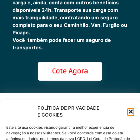
carga e, ainda, conta com outros benefícios
disponíveis 24h.
Transporte sua carga com
mais tranquilidade, contratando um seguro
completo para o seu Caminhão, Van, Furgão ou
Picape.
Você também pode fazer um seguro de
transportes.
Cote Agora
Cote online ou
POLÍTICA DE PRIVACIDADE
E COOKIES
peça via
Este site usa cookies visando garantir a melhor experiência de
WhatsApp
navegação a nossos visitantes. Se você concorda com essa coleta
anônima de dados, nos termos da nova LGPD, Lei Geral de Proteção de