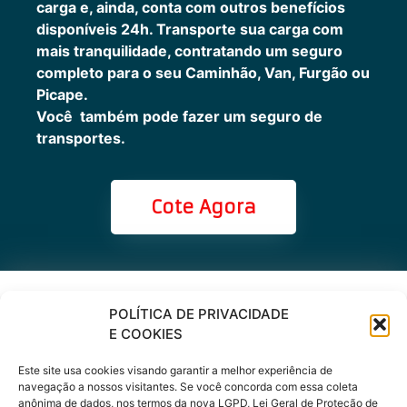
carga e, ainda, conta com outros benefícios
disponíveis 24h.
Transporte sua carga com
mais tranquilidade, contratando um seguro
completo para o seu Caminhão, Van, Furgão ou
Picape.
Você também pode fazer um seguro de
transportes.
Cote Agora
Cote online ou
POLÍTICA DE PRIVACIDADE
E COOKIES
peça via
Este site usa cookies visando garantir a melhor experiência de
WhatsApp
navegação a nossos visitantes. Se você concorda com essa coleta
anônima de dados, nos termos da nova LGPD, Lei Geral de Proteção de