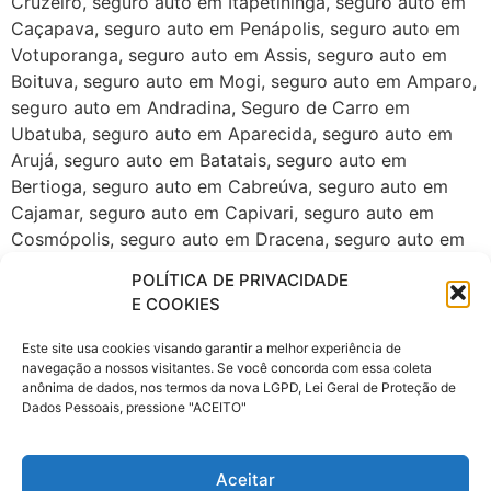
Cruzeiro, seguro auto em Itapetininga, seguro auto em
Caçapava, seguro auto em Penápolis, seguro auto em
Votuporanga, seguro auto em Assis, seguro auto em
Boituva, seguro auto em Mogi, seguro auto em Amparo,
seguro auto em Andradina, Seguro de Carro em
Ubatuba, seguro auto em Aparecida, seguro auto em
Arujá, seguro auto em Batatais, seguro auto em
Bertioga, seguro auto em Cabreúva, seguro auto em
Cajamar, seguro auto em Capivari, seguro auto em
Cosmópolis, seguro auto em Dracena, seguro auto em
Guararema, seguro auto em Ibiúna, seguro auto em
POLÍTICA DE PRIVACIDADE
Ibitinga, seguro auto em Ilhabela, seguro auto em
E COOKIES
Itupeva, seguro auto em Jaboticabal, seguro auto em
Jaguariúna, seguro auto em Itu, seguro auto em Jales,
Este site usa cookies visando garantir a melhor experiência de
navegação a nossos visitantes. Se você concorda com essa coleta
seguro auto em Lins, seguro auto em Lorena, seguro
anônima de dados, nos termos da nova LGPD, Lei Geral de Proteção de
auto em Pirassununga, seguro auto em São Sebastião,
Dados Pessoais, pressione "ACEITO"
seguro auto em Serrana, seguro auto em Socorro,
seguro auto em Vinhedo. Corretora de seguros na zona
leste de São Paulo, Corretora de seguros na zona norte
Aceitar