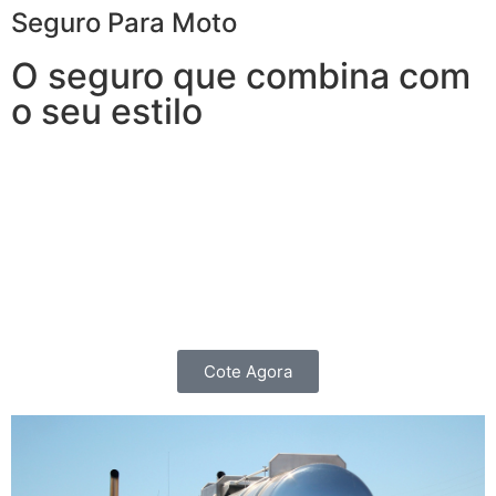
Seguro Para Moto
O seguro que combina com
o seu estilo
Garanta segurança sem abrir mão da independência.
O Seguro para Moto oferece coberturas e benefícios
não apenas para quem roda todos os dias e precisa de
agilidade para que nenhum imprevisto vire um
obstáculo, mas também para os Motociclistas que as
utilizam para passeios nos finais de Semana.
Cote Agora