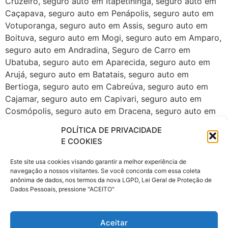
Cruzeiro, seguro auto em Itapetininga, seguro auto em
Caçapava, seguro auto em Penápolis, seguro auto em
Votuporanga, seguro auto em Assis, seguro auto em
Boituva, seguro auto em Mogi, seguro auto em Amparo,
seguro auto em Andradina, Seguro de Carro em
Ubatuba, seguro auto em Aparecida, seguro auto em
Arujá, seguro auto em Batatais, seguro auto em
Bertioga, seguro auto em Cabreúva, seguro auto em
Cajamar, seguro auto em Capivari, seguro auto em
Cosmópolis, seguro auto em Dracena, seguro auto em
Guararema, seguro auto em Ibiúna, seguro auto em
POLÍTICA DE PRIVACIDADE
Ibitinga, seguro auto em Ilhabela, seguro auto em
E COOKIES
Itupeva, seguro auto em Jaboticabal, seguro auto em
Jaguariúna, seguro auto em Itu, seguro auto em Jales,
Este site usa cookies visando garantir a melhor experiência de
navegação a nossos visitantes. Se você concorda com essa coleta
seguro auto em Lins, seguro auto em Lorena, seguro
anônima de dados, nos termos da nova LGPD, Lei Geral de Proteção de
auto em Pirassununga, seguro auto em São Sebastião,
Dados Pessoais, pressione "ACEITO"
seguro auto em Serrana, seguro auto em Socorro,
seguro auto em Vinhedo. Corretora de seguros na zona
leste de São Paulo, Corretora de seguros na zona norte
Aceitar