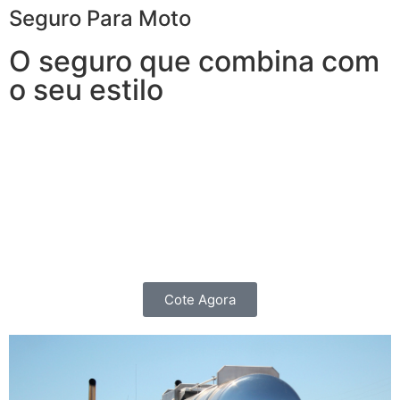
Seguro Para Moto
O seguro que combina com
o seu estilo
Garanta segurança sem abrir mão da independência.
O Seguro para Moto oferece coberturas e benefícios
não apenas para quem roda todos os dias e precisa de
agilidade para que nenhum imprevisto vire um
obstáculo, mas também para os Motociclistas que as
utilizam para passeios nos finais de Semana.
Cote Agora