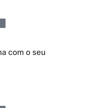
ortante do que cuidar do seu
na com o seu
dependência. O Seguro para
não apenas para quem roda
ra que nenhum imprevisto vire
iclistas que as utilizam para