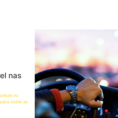
el nas
nomize no
para todas as