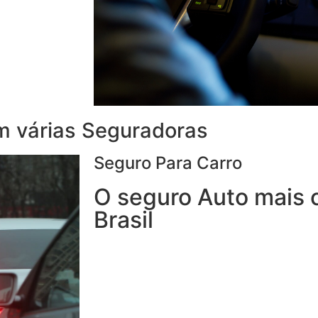
em várias Seguradoras
Seguro Para Carro
O seguro Auto mais 
Brasil
Com o Seguro de Automóvel, você tem 
seguro de veículos e, ainda, conta com 
24h.
Você poderá optar por uma Seguradora