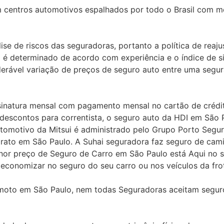
 centros automotivos espalhados por todo o Brasil com me
se de riscos das seguradoras, portanto a política de reaj
o é determinado de acordo com experiência e o índice de si
derável variação de preços de seguro auto entre uma segu
assinatura mensal com pagamento mensal no cartão de créd
escontos para correntista, o seguro auto da HDI em São 
tomotivo da Mitsui é administrado pelo Grupo Porto Segur
rato em São Paulo. A Suhai seguradora faz seguro de camin
nor preço de Seguro de Carro em São Paulo está Aqui no s
 economizar no seguro do seu carro ou nos veículos da fro
moto em São Paulo, nem todas Seguradoras aceitam seguro