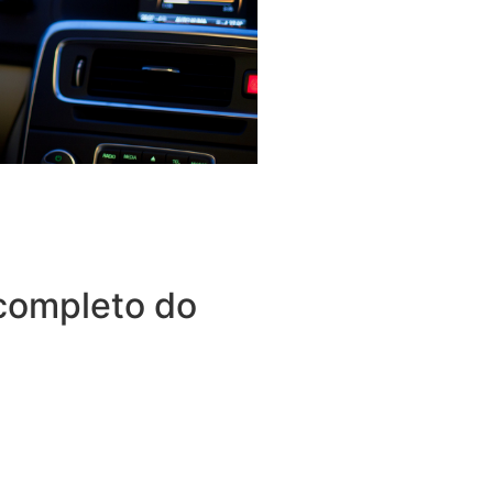
completo do
tudo o que espera de um
outros benefícios disponíveis
 que também oferece