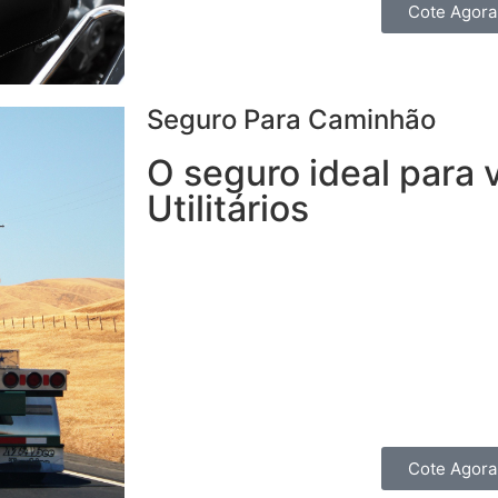
Cote Agora
Seguro Para Caminhão
O seguro ideal para 
Utilitários
Com o Seguro para Caminhão, você tem
seguro para veículos de carga e, ainda,
disponíveis 24h.
Transporte sua carga c
contratando um seguro completo para o
ou Picape.
Você também pode fazer um seguro de 
Cote Agora