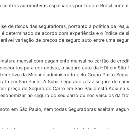
 centros automotivos espalhados por todo o Brasil com me
se de riscos das seguradoras, portanto a política de reaj
o é determinado de acordo com experiência e o índice de si
derável variação de preços de seguro auto entre uma segu
assinatura mensal com pagamento mensal no cartão de créd
escontos para correntista, o seguro auto da HDI em São 
tomotivo da Mitsui é administrado pelo Grupo Porto Segur
rato em São Paulo. A Suhai seguradora faz seguro de camin
nor preço de Seguro de Carro em São Paulo está Aqui no s
 economizar no seguro do seu carro ou nos veículos da fro
moto em São Paulo, nem todas Seguradoras aceitam seguro