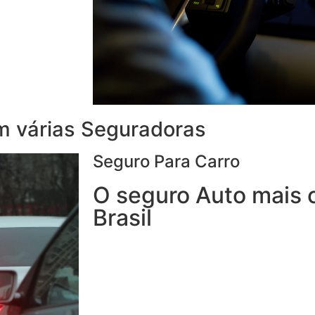
em várias Seguradoras
Seguro Para Carro
O seguro Auto mais 
Brasil
Com o Seguro de Automóvel, você tem 
seguro de veículos e, ainda, conta com 
24h.
Você poderá optar por uma Seguradora