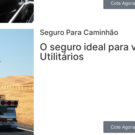
Cote Agora
Seguro Para Caminhão
O seguro ideal para 
Utilitários
Com o Seguro para Caminhão, você tem
seguro para veículos de carga e, ainda,
disponíveis 24h.
Transporte sua carga c
contratando um seguro completo para o
ou Picape.
Você também pode fazer um seguro de 
Cote Agora