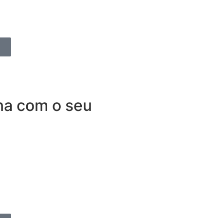
ortante do que cuidar do seu
na com o seu
dependência. O Seguro para
não apenas para quem roda
ra que nenhum imprevisto vire
iclistas que as utilizam para