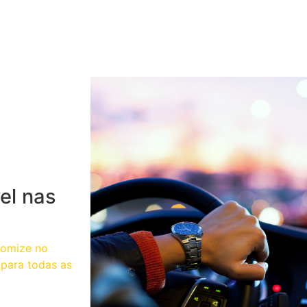
el nas
nomize no
para todas as