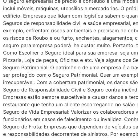
O seguro empresarial de prédio e conteúdo é uma modali
inclui móveis, máquinas, utensílios e mercadorias. O préd
edifício. Empresas que lidam com logística sabem o quan
Seguros de responsabilidade civil e saúde empresarial,
exemplo, enfrentam riscos ambientais e precisam de cobe
os riscos de Roubo e ou furto, enchentes, alagamentos, 
seguro para empresa poderá lhe custar muito. Portanto,
Como Escolher o Seguro ideal para sua empresa, seja uma 
Pizzaria, Loja de peças, Oficinas e etc. Veja alguns dos 
Seguro Patrimonial: O patrimônio de uma empresa é a ba
ser protegido com o Seguro Patrimonial. Quer um exemplo
irrecuperável. Com a cobertura patrimonial, os danos sã
Seguro de Responsabilidade Civil e Seguro contra incênd
Empresas estão sempre suscetíveis a causar danos a terc
restaurante que tenha um cliente escorregando no salão 
Seguro de Vida Empresarial: Valorizar os colaboradores v
funcionários em casos de falecimento ou invalidez. Conhe
Seguro de Frota: Empresas que dependem de veículos par
e responsabilidades decorrentes de sinistros. Por exem