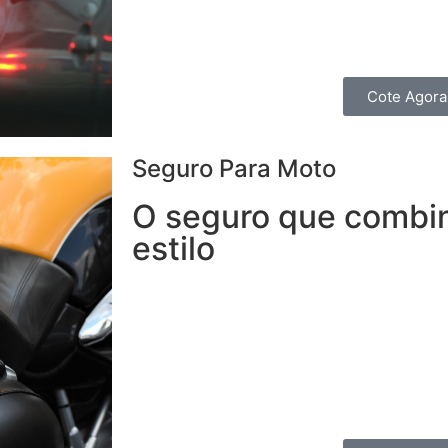
serviços à residência, porque, mais imp
carro, é cuidar de você e da sua família.
Cote Agora
Seguro Para Moto
O seguro que combi
estilo
Garanta segurança sem abrir mão da in
Moto oferece coberturas e benefícios 
todos os dias e precisa de agilidade pa
um obstáculo, mas também para os Motoc
passeios nos finais de Semana.