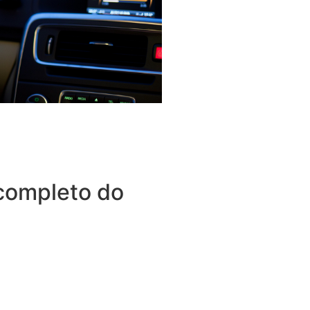
completo do
tudo o que espera de um
outros benefícios disponíveis
 que também oferece