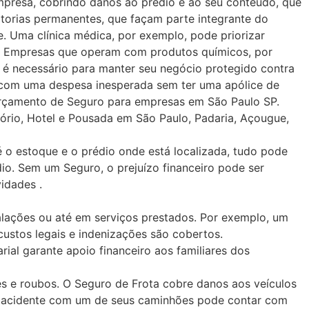
mpresa, cobrindo danos ao prédio e ao seu conteúdo, que
feitorias permanentes, que façam parte integrante do
. Uma clínica médica, por exemplo, pode priorizar
al. Empresas que operam com produtos químicos, por
 é necessário para manter seu negócio protegido contra
ar com uma despesa inesperada sem ter uma apólice de
 Orçamento de Seguro para empresas em São Paulo SP.
itório, Hotel e Pousada em São Paulo, Padaria, Açougue,
o estoque e o prédio onde está localizada, tudo pode
io. Sem um Seguro, o prejuízo financeiro pode ser
idades .
talações ou até em serviços prestados. Por exemplo, um
custos legais e indenizações são cobertos.
ial garante apoio financeiro aos familiares dos
s e roubos. O Seguro de Frota cobre danos aos veículos
um acidente com um de seus caminhões pode contar com