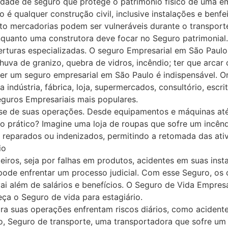
dade de seguro que protege o patrimônio físico de uma e
io é qualquer construção civil, inclusive instalações e ben
to mercadorias podem ser vulneráveis durante o transporte
 enquanto uma construtora deve focar no Seguro patrimoni
rturas especializadas. O seguro Empresarial em São Paulo
chuva de granizo, quebra de vidros, incêndio; ter que arc
 ter um seguro empresarial em São Paulo é indispensável.
indústria, fábrica, loja, supermercados, consultório, escr
Seguros Empresariais mais populares.
se de suas operações. Desde equipamentos e máquinas até 
 prático? Imagine uma loja de roupas que sofre um incênd
o reparados ou indenizados, permitindo a retomada das ativ
io
eiros, seja por falhas em produtos, acidentes em suas ins
pode enfrentar um processo judicial. Com esse Seguro, os 
ai além de salários e benefícios. O Seguro de Vida Empresar
ça o Seguro de vida para estagiário.
a suas operações enfrentam riscos diários, como acidente
plo, Seguro de transporte, uma transportadora que sofre 