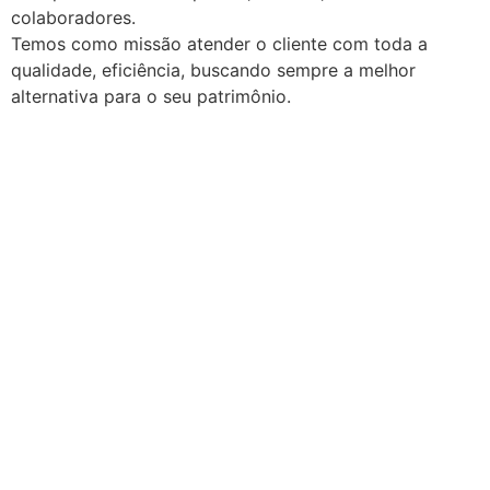
colaboradores.
Temos como missão atender o cliente com toda a
qualidade, eficiência, buscando sempre a melhor
alternativa para o seu patrimônio.
Seguro automovel + Seguro Auto + Corretora de
Seguro + Corretora de Seguro Carro + Corretora de
Seguros em São Paulo +Corretora de Seguro +
Corretora de Seguro, Preço de seguro auto em são
paulo + Corretora de Seguro Porto Seguro+ Corretora