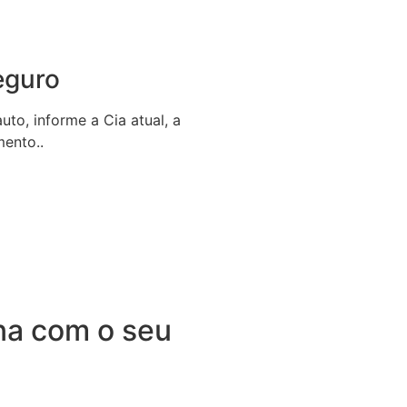
eguro
to, informe a Cia atual, a
mento..
na com o seu
dependência. O Seguro de