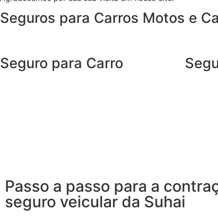
Seguros para Carros Motos e C
Seguro para Carro
Segu
Com o Seguro Auto SUHAI, você tem tudo o que
O Segur
espera de um seguro de carro e, ainda, conta
e benefí
com outros benefícios disponíveis 24h.
precisa 
imprevis
Porque, mais importante do que cuidar do seu
carro, é cuidar de você.
Garanta 
indepen
Passo a passo para a contra
seguro veicular da Suhai