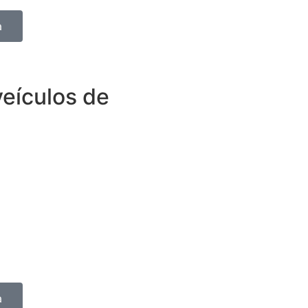
a
veículos de
 tudo o que espera de um
 conta com outros benefícios
idade, contratando um seguro
gão ou Picape.
bém pode fazer um seguro de
a