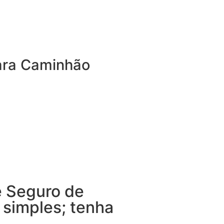
ara Caminhão
Caminhão garante coberturas
tendem a sua necessidade,
quanto fora dela. Além da
veículo, você conta com com a
 rastreador sem custo
e Seguro de
o simples; tenha