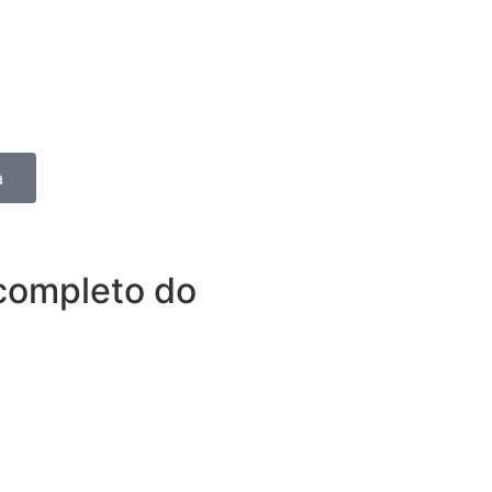
ara quem roda todos os dias e
mprevisto vire um obstáculo.
egido e ganha tempo para
a
completo do
tudo o que espera de um
ros benefícios disponíveis
o seu carro, é cuidar de você.