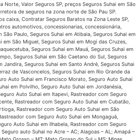
a Norte, Valor Seguros SP, preços Seguros Suhai em São
orretora de seguros na zona norte de São Pau SP.
s caixa, Contratar Seguros Baratos na Zona Leste SP,
tros automotivos, concessionarias, concessionária,
m São Paulo, Seguros Suhai em Atibaia, Seguros Suhai em
ai em São Miguel, Seguros Suhai em Mogi das Cruzes,
quaquecetuba, Seguros Suhai em Mauá, Seguros Suhai em
ampo, Seguros Suhai em São Caetano do Sul, Seguros
 Jandira, Seguros Suhai em Santo André, Seguros Suhai
rraz de Vasconcelos, Seguros Suhai em Rio Grande da
uro Auto Suhai em Francisco Morato, Seguro Auto Suhai
uhai em Polvilho, Seguro Auto Suhai em Jordanésia,
eguro Auto Suhai em Itapevi, Rastreador com Seguro
icente, Rastreador com Seguro Auto Suhai em Cubatão,
rtioga, Rastreador com Seguro Auto Suhai em São
 Rastreador com Seguro Auto Suhai em Mongaguá,
guro Auto Suhai em Ilhabela, Rastreador com Seguro
 Seguro auto Suhai no Acre – AC; Alagoas – AL; Amapá –
; Mato Grosso – MT; Mato Grosso do Sul – MS; Minas