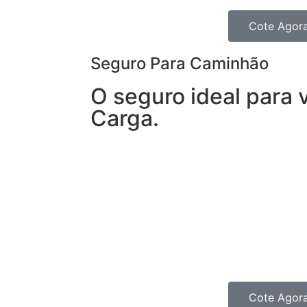
Cote Agor
Seguro Para Caminhão
O seguro ideal para 
Carga.
Com o Seguro para Caminhão, você tem
seguro para veículos de carga e, ainda,
disponíveis 24h.
Transporte sua carga com mais tranquil
completo para o seu Caminhão, Van, Fur
Para ampliar sua segurança , você tam
transportes.
Cote Agor