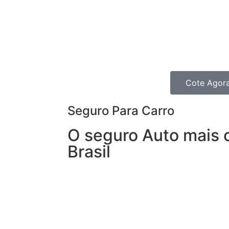
Moto oferece coberturas e benefícios p
precisa de agilidade para que nenhum i
Com o Seguro para Moto você fica prot
curtir sua liberdade.
Cote Agor
Seguro Para Carro
O seguro Auto mais 
Brasil
Com o Seguro de Automóvel, você tem 
seguro de carro e, ainda, conta com out
24h.
Porque, mais importante do que cuidar d