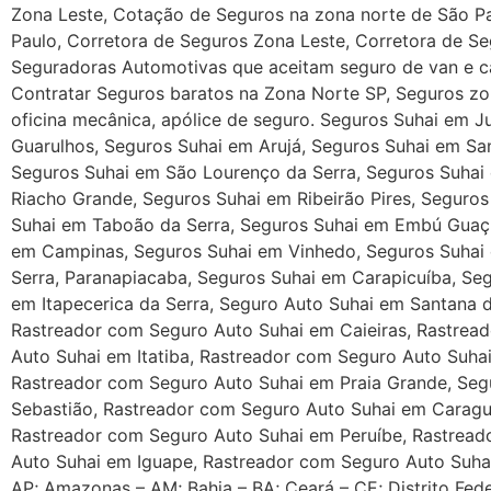
Zona Leste, Cotação de Seguros na zona norte de São P
Paulo, Corretora de Seguros Zona Leste, Corretora de Se
Seguradoras Automotivas que aceitam seguro de van e ca
Contratar Seguros baratos na Zona Norte SP, Seguros zon
oficina mecânica, apólice de seguro. Seguros Suhai em J
Guarulhos, Seguros Suhai em Arujá, Seguros Suhai em Sa
Seguros Suhai em São Lourenço da Serra, Seguros Suhai
Riacho Grande, Seguros Suhai em Ribeirão Pires, Segur
Suhai em Taboão da Serra, Seguros Suhai em Embú Guaçu
em Campinas, Seguros Suhai em Vinhedo, Seguros Suhai 
Serra, Paranapiacaba, Seguros Suhai em Carapicuíba, Se
em Itapecerica da Serra, Seguro Auto Suhai em Santana 
Rastreador com Seguro Auto Suhai em Caieiras, Rastrea
Auto Suhai em Itatiba, Rastreador com Seguro Auto Suh
Rastreador com Seguro Auto Suhai em Praia Grande, Seg
Sebastião, Rastreador com Seguro Auto Suhai em Carag
Rastreador com Seguro Auto Suhai em Peruíbe, Rastread
Auto Suhai em Iguape, Rastreador com Seguro Auto Suhai
AP; Amazonas – AM; Bahia – BA; Ceará – CE; Distrito Fed