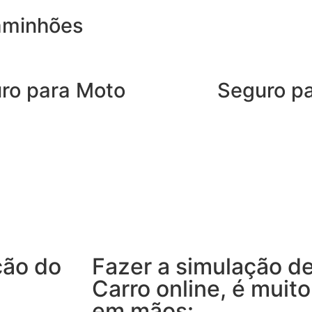
aminhões
ro para Moto
Seguro p
o de Moto da SUHAI oferece coberturas
O SUHAI Seguro 
cios para quem roda todos os dias e
e serviços que a
de agilidade para que nenhum
tanto na estrada 
to vire um obstáculo.
proteção para o 
instalação de um
segurança sem abrir mão da
adicional.
dência
ção do
Fazer a simulação d
Carro online, é muit
em mãos: