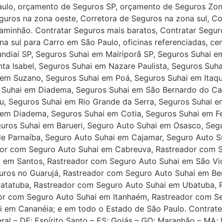
aulo, orçamento de Seguros SP, orçamento de Seguros Zon
guros na zona oeste, Corretora de Seguros na zona sul, C
minhão. Contratar Seguros mais baratos, Contratar Seguro
a sul para Carro em São Paulo, oficinas referenciadas, cen
undiaí SP, Seguros Suhai em Mairiporã SP, Seguros Suhai e
nta Isabel, Seguros Suhai em Nazare Paulista, Seguros Suh
 em Suzano, Seguros Suhai em Poá, Seguros Suhai em Ita
os Suhai em Diadema, Seguros Suhai em São Bernardo do C
, Seguros Suhai em Rio Grande da Serra, Seguros Suhai em
em Diadema, Seguros Suhai em Cotia, Seguros Suhai em Fe
guros Suhai em Barueri, Seguro Auto Suhai em Osasco, Seg
de Parnaíba, Seguro Auto Suhai em Cajamar, Seguro Auto S
dor com Seguro Auto Suhai em Cabreuva, Rastreador com S
ai em Santos, Rastreador com Seguro Auto Suhai em São V
uros no Guarujá, Rastreador com Seguro Auto Suhai em Be
uatatuba, Rastreador com Seguro Auto Suhai em Ubatuba,
or com Seguro Auto Suhai em Itanhaém, Rastreador com Se
 em Cananéia; e em todo o Estado de São Paulo. Contrate
eral – DF; Espírito Santo – ES; Goiás – GO; Maranhão – MA