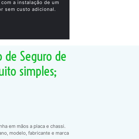
 com a instalação de um
or sem custo adicional.
o de Seguro de
uito simples;
enha em mãos a placa e chassi.
ano, modelo, fabricante e marca