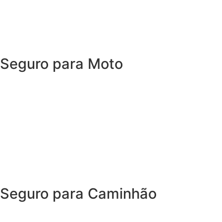
Porque, mais importante do que cuidar do seu carro, é
cuidar de você.
Seguro para Moto
O Seguro de Moto da SUHAI oferece coberturas e
benefícios para quem roda todos os dias e precisa de
agilidade para que nenhum imprevisto vire um
obstáculo.
Garanta segurança sem abrir mão da independência
Seguro para Caminhão