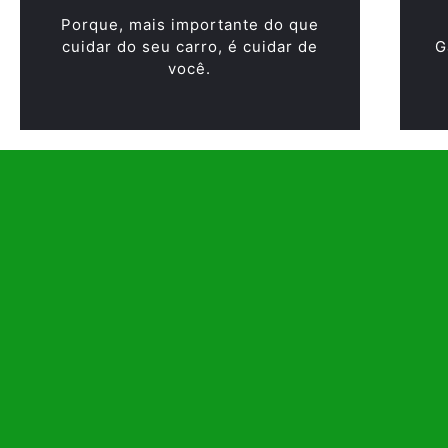
Porque, mais importante do que
cuidar do seu carro, é cuidar de
G
você.