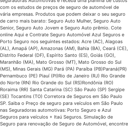
seguradoras Automotivas e receba uma planilha de custos
com os estudos de preços de seguro de automóvel de
vária empresas. Produtos que podem deixar o seu seguro
de carro mais barato: Seguro Auto Mulher, Seguro Auto
Senior, Seguro Auto Jovem e Seguro Auto prêmio. Cote
online Aqui e Contrate Seguro Automóvel Azul Seguros e
Porto Seguro nos seguintes estados: Acre (AC), Alagoas
(AL), Amapá (AP), Amazonas (AM), Bahia (BA), Ceará (CE),
Distrito Federal (DF), Espírito Santo (ES), Goiás (GO),
Maranhão (MA), Mato Grosso (MT), Mato Grosso do Sul
(MS), Minas Gerais (MG) Pará (PA) Paraíba (PB)Paraná(PR)
Pernambuco (PE) Piauí (PI)Rio de Janeiro (RJ) Rio Grande
do Norte (RN) Rio Grande do Sul (RS)Rondônia (RO)
Roraima (RR) Santa Catarina (SC) São Paulo (SP) Sergipe
(SE) Tocantins (TO) Corretora de Seguros em São Paulo
SP. Saiba o Preço de seguro para veículos em São Paulo
nas Seguradoras automotivas: Porto Seguro e Azul
Seguros para veículos + Itaú Seguros. Simulação de
Seguro para renovação de Seguro de Automóvel, encontre