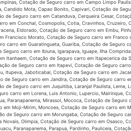
ampinas, Cotação de Seguro carro em Campo Limpo Paulis
 Candido Mota, Capao Bonito, Capivari, Cotação de Segu
ão de Seguro carro em Catanduva, Cerqueira Cesar, Cotaç
arro em Conchal, Cosmopolis, Cotia, Cravinhos, Cruzeiro,
acena, Eldorado, Cotação de Seguro carro em Embu, Pinh
m Francisco Morato, Cotação de Seguro carro em Franco da
o carro em Guaratingueta, Guariba, Cotação de Seguro c
Seguro carro em Ibiuna, Igarapava, Iguape, Ilha Comprida, 
em Itanhaem, Cotação de Seguro carro em Itapecerica da S
tação de Seguro carro em Itapevi, Cotação de Seguro carr
tu, Itupeva, Jaboticabal, Cotação de Seguro carro em Jaca
o de Seguro carro em Jandira, Cotação de Seguro carro e
 de Seguro carro em Juquitiba, Laranjal Paulista, Leme, Le
uro carro em Lorena, Luis Antonio, Lupercio, Mairinque, 
aua, Paranapanema, Mirassol, Mococa, Cotação de Seguro 
ro em Moji-Mirim, Moncoes, Cotação de Seguro carro em 
ção de Seguro carro em Morungaba, Cotação de Seguro car
a Novais, Olimpia, Cotação de Seguro carro em Osasco, C
guacu, Paranapanema, Parapua, Pardinho, Pauliceia, Cotaçã