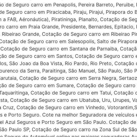
 de Seguro carro em Penapolis, Pereira Barreto, Peruibe, P
 Seguro carro em Piracicaba, Piraju, Pirajui, Pirapora do 
a FAB, Aéronáutica), Piratininga, Planalto, Cotação de Se
uro carro em Praia Grande, Presidente, Bernardes, Epitacio,
, Ribeirao Grande, Cotação de Seguro carro em Ribeirao Pire
 Cotação de Seguro carro em Salesopolis, Salto de Pirapora
o, Cotação de Seguro carro em Santana de Parnaiba, Cotaç
ção de Seguro carro em Santos, Cotação de Seguro carro
os, São Joao da Boa Vista, Rio Pardo, Rio Preto, Cotação
renco da Serra, Paraitinga, São Manuel, São Paulo, São 
Sarutaia, Cotação de Seguro carro em Serra Negra, Sertao
ção de Seguro carro em Sumare, Cotação de Seguro carro
Taquaritinga, Cotação de Seguro carro em Tatui, Cotação 
ista, Cotação de Seguro carro em Ubatuba, Uru, Urupes, Va
a Cruz, Cotação de Seguro carro em Vinhedo, Votorantim,S
s e Porto Seguro. Cote na melhor Seguradora de veículos
el Azul Seguros e Porto Seguro em São Paulo. Cotação de
São Paulo SP, Cotação de Seguro carro na Zona Sul de Sã
de Seguro de Automóvel online nas maiores seguradoras A