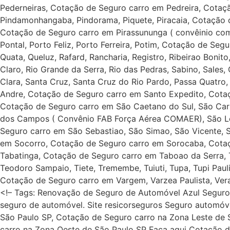
Pederneiras, Cotação de Seguro carro em Pedreira, Cotação
Pindamonhangaba, Pindorama, Piquete, Piracaia, Cotação de
Cotação de Seguro carro em Pirassununga ( convêinio com 
Pontal, Porto Feliz, Porto Ferreira, Potim, Cotação de Seg
Quata, Queluz, Rafard, Rancharia, Registro, Ribeirao Bonito
Claro, Rio Grande da Serra, Rio das Pedras, Sabino, Sales,
Clara, Santa Cruz, Santa Cruz do Rio Pardo, Passa Quatr
Andre, Cotação de Seguro carro em Santo Expedito, Cota
Cotação de Seguro carro em São Caetano do Sul, São Carl
dos Campos ( Convênio FAB Força Aérea COMAER), São Lou
Seguro carro em São Sebastiao, São Simao, São Vicente, 
em Socorro, Cotação de Seguro carro em Sorocaba, Cota
Tabatinga, Cotação de Seguro carro em Taboao da Serra, 
Teodoro Sampaio, Tiete, Tremembe, Tuiuti, Tupa, Tupi Paul
Cotação de Seguro carro em Vargem, Varzea Paulista, Ver
<!– Tags: Renovação de Seguro de Automóvel Azul Seguro
seguro de automóvel. Site resicorseguros Seguro automóv
São Paulo SP, Cotação de Seguro carro na Zona Leste de 
carro na Zona Oeste de São Paulo SP Faça aqui Cotação 