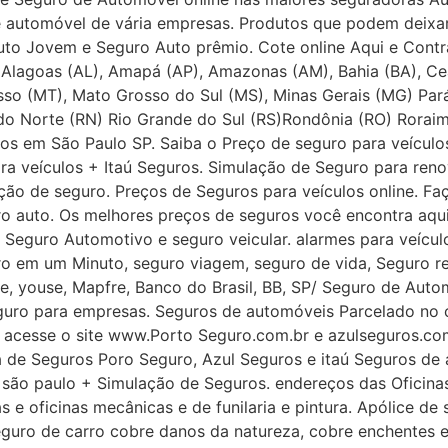
e automóvel de vária empresas. Produtos que podem deixar
Auto Jovem e Seguro Auto prêmio. Cote online Aqui e Cont
Alagoas (AL), Amapá (AP), Amazonas (AM), Bahia (BA), Cear
sso (MT), Mato Grosso do Sul (MS), Minas Gerais (MG) Par
 do Norte (RN) Rio Grande do Sul (RS)Rondônia (RO) Rorai
ros em São Paulo SP. Saiba o Preço de seguro para veícul
ra veículos + Itaú Seguros. Simulação de Seguro para re
ação de seguro. Preços de Seguros para veículos online. 
o auto. Os melhores preços de seguros você encontra aqui
Seguro Automotivo e seguro veicular. alarmes para veículo
 em um Minuto, seguro viagem, seguro de vida, Seguro res
e, youse, Mapfre, Banco do Brasil, BB, SP/ Seguro de Aut
seguro para empresas. Seguros de automóveis Parcelado no 
 acesse o site www.Porto Seguro.com.br e azulseguros.com
a de Seguros Poro Seguro, Azul Seguros e itaú Seguros de 
ão paulo + Simulação de Seguros. endereços das Oficinas
e oficinas mecânicas e de funilaria e pintura. Apólice de
seguro de carro cobre danos da natureza, cobre enchentes