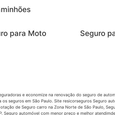
aminhões
ro para Moto
Seguro p
o de Moto da SUHAI oferece coberturas
O SUHAI Seguro 
cios para quem roda todos os dias e
e serviços que a
de agilidade para que nenhum
tanto na estrada 
to vire um obstáculo.
proteção para o 
instalação de um
segurança sem abrir mão da
adicional.
dência
guradoras e economize na renovação do seguro de automó
a os seguros em São Paulo. Site resicorseguros Seguro auto
otação de Seguro carro na Zona Norte de São Paulo, Segur
 SP. Seguro automóvel com menor preço e melhor atendimd