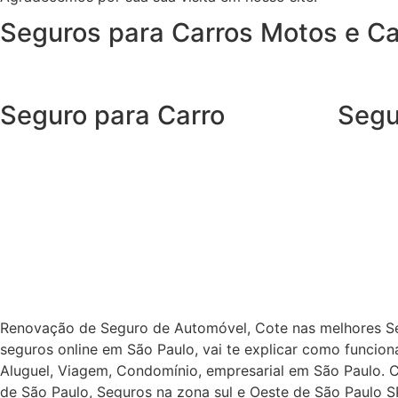
Seguros para Carros Motos e C
Seguro para Carro
Segu
Com o Seguro Auto SUHAI, você tem tudo o que
O Segur
espera de um seguro de carro e, ainda, conta
e benefí
com outros benefícios disponíveis 24h.
precisa 
imprevis
Porque, mais importante do que cuidar do seu
carro, é cuidar de você.
Garanta 
indepen
Renovação de Seguro de Automóvel, Cote nas melhores Se
seguros online em São Paulo, vai te explicar como funcion
Aluguel, Viagem, Condomínio, empresarial em São Paulo. C
de São Paulo, Seguros na zona sul e Oeste de São Paulo