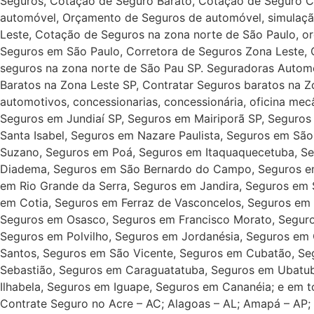
Seguros, Cotação de Seguro Barato, Cotação de Seguro Ca
automóvel, Orçamento de Seguros de automóvel, simulaç
Leste, Cotação de Seguros na zona norte de São Paulo, o
Seguros em São Paulo, Corretora de Seguros Zona Leste, C
seguros na zona norte de São Pau SP. Seguradoras Automot
Baratos na Zona Leste SP, Contratar Seguros baratos na Zo
automotivos, concessionarias, concessionária, oficina mecâ
Seguros em Jundiaí SP, Seguros em Mairiporã SP, Seguros
Santa Isabel, Seguros em Nazare Paulista, Seguros em Sã
Suzano, Seguros em Poá, Seguros em Itaquaquecetuba, Se
Diadema, Seguros em São Bernardo do Campo, Seguros em
em Rio Grande da Serra, Seguros em Jandira, Seguros em
em Cotia, Seguros em Ferraz de Vasconcelos, Seguros em 
Seguros em Osasco, Seguros em Francisco Morato, Seguros
Seguros em Polvilho, Seguros em Jordanésia, Seguros em 
Santos, Seguros em São Vicente, Seguros em Cubatão, Se
Sebastião, Seguros em Caraguatatuba, Seguros em Ubatu
Ilhabela, Seguros em Iguape, Seguros em Cananéia; e em t
Contrate Seguro no Acre – AC; Alagoas – AL; Amapá – AP; A