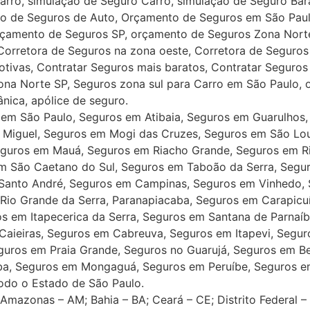
rro, simulação de Seguro Carro, simulação de Seguro Bar
ão de Seguros de Auto, Orçamento de Seguros em São Pau
rçamento de Seguros SP, orçamento de Seguros Zona Norte
orretora de Seguros na zona oeste, Corretora de Seguros 
ivas, Contratar Seguros mais baratos, Contratar Seguros 
na Norte SP, Seguros zona sul para Carro em São Paulo, of
nica, apólice de seguro.
 em São Paulo, Seguros em Atibaia, Seguros em Guarulhos
o Miguel, Seguros em Mogi das Cruzes, Seguros em São Lo
guros em Mauá, Seguros em Riacho Grande, Seguros em Ri
 São Caetano do Sul, Seguros em Taboão da Serra, Segu
 Santo André, Seguros em Campinas, Seguros em Vinhedo,
Rio Grande da Serra, Paranapiacaba, Seguros em Carapicuí
 em Itapecerica da Serra, Seguros em Santana de Parnaíb
Caieiras, Seguros em Cabreuva, Seguros em Itapevi, Segur
guros em Praia Grande, Seguros no Guarujá, Seguros em B
ba, Seguros em Mongaguá, Seguros em Peruíbe, Seguros e
odo o Estado de São Paulo.
mazonas – AM; Bahia – BA; Ceará – CE; Distrito Federal – D