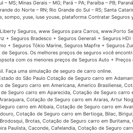
– MS; Minas Gerais – MG; Pará – PA; Paraíba – PB; Paraná
Grande do Norte – RN; Rio Grande do Sul – RS; Santa Catari
re, sompo, yuse, iuse youse, plataforma Contratar Seguros
 Liberty Seguros, www Seguros para Carros, www.Porto S
anz + Seguros Bradesco + Seguros Generali + Seguros HDI 
tomo + Seguros Tókio Marine, Seguros Mapfre + Seguros Zu
 de Seguros. Os melhores preços de seguros você encontr
ropsota com os menores preços de Seguros Auto + Preços
l. Faça uma simulação de seguro de carro online.
 Estado do São Paulo Cotação de Seguro carro em Adamant
ão de Seguro carro em Americana, Americo Brasiliense, Co
de Seguro carro em Aparecida, Cotação de Seguro carro 
raraquara, Cotação de Seguro carro em Araras, Artur Nog
eguro carro em Atibaia, Cotação de Seguro carro em Avare,
douro, Cotação de Seguro carro em Bertioga, Bilac, Birigui
 Brodosqui, Brotas, Cotação de Seguro carro em Buritama
a Paulista, Caconde, Cafelandia, Cotação de Seguro carr