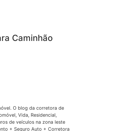
ara Caminhão
Caminhão garante coberturas
tendem a sua necessidade,
quanto fora dela. Além da
veículo, você conta com com a
 rastreador sem custo
vel. O blog da corretora de
móvel, Vida, Residencial,
os de veículos na zona leste
ento + Seguro Auto + Corretora