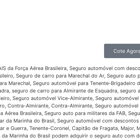
24h.
Você poderá optar por uma Seguradora
serviços à residência, porque, mais imp
carro, é cuidar de você e da sua família.
Cote Agor
da Força Aérea Brasileira, Seguro automóvel com descont
ileiro, Seguro de carro para Marechal do Ar, Seguro auto p
ara Marechal, Seguro automóvel para Tenente-Brigadeiro do
ra, seguro de carro para Almirante de Esquadra, seguro 
deiro, Seguro automóvel Vice-Almirante, Seguro automóvel 
o, Contra-Almirante, Contra-Almirante, Seguro automóvel 
a Aérea Brasileira, Seguro auto para militares da FAB, 
r da Marinha do Brasil, Seguro automóvel com descontos p
ar e Guerra, Tenente-Coronel, Capitão de Fragata, Major, M
tares da Marinha do Brasil podem adquirir o seguro auto com