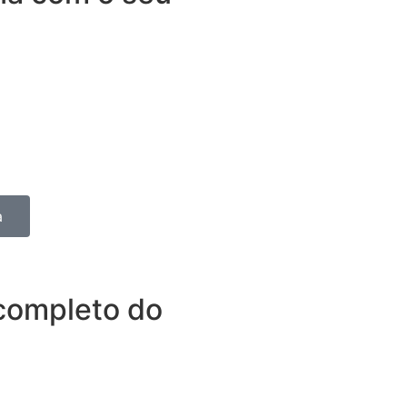
dependência. O Seguro para
não apenas para quem roda
ra que nenhum imprevisto vire
iclistas que as utilizam para
a
completo do
tudo o que espera de um
outros benefícios disponíveis