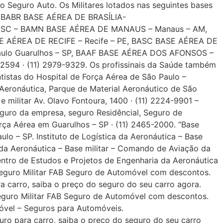
 Seguro Auto. Os Militares lotados nas seguintes bases
, BABR BASE AÉREA DE BRASÍLIA-
e Seguro carro em Francisco Morato, Cotação de Seguro carro em Franco da Rocha, Garca, Glicerio, Cotação de Seguro carro em Guararema, Cotação de Seguro carro em Guaratingueta, Guariba, Cotação de Seguro carro em Guarujá, Cotação de Seguro carro em Guarulhos, Holambra, Ibitinga, Cotação de Seguro carro em Ibiuna, Igarapava, Iguape, Ilha Comprida, Ilha Solteira, Ilhabela, Cotação de Seguro carro em Indaiatuba, Cotação de Seguro carro em Itanhaem, Cotação de Seguro carro em Itapecerica da Serra, Cotação de Seguro carro em Itapetininga, Cotação de Seguro carro em Itapeva, Cotação de Seguro carro em Itapevi, Cotação de Seguro carro em Itaquaquecetuba, Cotação de Seguro carro em Itatiba, Cotação de Seguro carro em Itu, Itupeva, Jaboticabal, Cotação de Seguro carro em Jacarei, Cotação de Seguro carro em Jaguariuna, Cotação de Seguro carro em Jales, Cotação de Seguro carro em Jandira, Cotação de Seguro carro em Jarinu, Cotação de Seguro carro em Jaú, Cotação de Seguro carro em Jundiai, Cotação de Seguro carro em Juquitiba, Laranjal Paulista, Leme, Lencois Paulista, Limeira, Cotação de Seguro carro em Lindoia, Lins, Cotação de Seguro carro em Lorena,Luis Antonio, Lupercio, Mairinque, Cotação de Seguro carro em Mairipora, Marilia, Matao, Cotação de Seguro carro em Mauá, Paranapanema, Mirassol, Mococa, Cotação de Seguro carro em Mogi, Cotação de Seguro carro em Moji das Cruzes, Cotação de Seguro carro em Moji-Mirim, Moncoes, Cotação de Seguro carro em Mongagua, Monte Alegre, Monte Alto, Monte Aprazivel, Monte Mor, Monteiro Lobato, Cotação de Seguro carro em Morungaba, Cotação de Seguro carro em Natividade da Serra, Cotação de Seguro carro em Nazare Paulista, Nova Odessa Novais, Olimpia, Cotação de Seguro carro em Osasco, Cotação de Seguro carro em Ourinhos, Ouro Verde, Pacaembu, Palestina, Palmital, Paraguacu, Paranapanema, Parapua, Pardinho, Pauliceia, Cotação de Seguro carro em Paulinia, Pederneiras, Cotação de Seguro carro em Pedreira, Cotação de Seguro carro em Penapolis, Pereira Barreto, Peruibe, Piedade, Pilar do Sul, Pindamonhangaba, Pindorama, Piquete, Piracaia, Cotação de Seguro carro em Piracicaba, Piraju, Pirajui, Pirapora do Bom Jesus, Pirapozinho, Cotação de Seguro carro em Pirassununga (convênio com a FAB, Aéronáutica), Piratininga, Planalto, Cotação de Seguro carro em Poa, Pompeia, Pontal, Porto Feliz, Porto Ferreira, Potim, Cotação de Seguro carro em Praia Grande, Presidente, Bernardes, Epitacio, Prudente, Venceslau, Promissão, Quata, Queluz, Rafard, Rancharia, Registro, Ribeirao Bonito, Ribeirao Grande, Cotação de Seguro carro em Ribeirao Pires, Ribeirao Preto, do sul, Rio Claro, Rio Grande da Serra, Rio das Pedras, Seguro auto em Sabino, Sales, Cotação de Seguro carro em Salesopolis, Salto de Pirapora, Salto, Seguro auto em Santa Barbara, Santa Clara, Seguro auto em Santa Cruz, Santa Cruz do Rio Pardo, Passa Quatro, Cotação de Seguro carro em Santana de Parnaiba, Cotação de Seguro carro em Santo Andre, Cotação de Seguro carro em Santo Expedito, Cotação de Seguro carro em Santos, Cotação de Seguro carro em São Bernardo do Campo, Cotação de Seguro carro em São Caetano do Sul, São Carlos, São Joao da Boa Vista, Rio Pardo, Rio Preto,