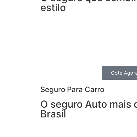
estilo
Garanta segurança sem abrir mão da in
Moto oferece coberturas e benefícios 
todos os dias e precisa de agilidade pa
um obstáculo, mas também para os Motoc
passeios nos finais de Semana.
Cote Agor
Seguro Para Carro
O seguro Auto mais 
Brasil
Com o Seguro de Automóvel, você tem 
seguro de veículos e, ainda, conta com 