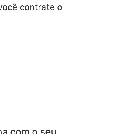
você contrate o
na com o seu