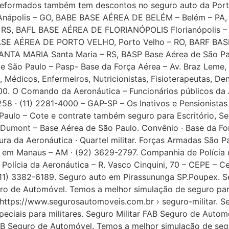
 reformados também tem descontos no seguro auto da Porto
Anápolis – GO, BABE BASE AÉREA DE BELÉM – Belém – PA
fiz seguros com a Resicór o atendimento é 10. CEL. Fasolin Brasília DF. O preço do seguro de carro é ótimo. TEN.Florêncio SP. Todos na minha família contram seguros com a Resicór. Paulo Simáo SP. Fui infenizado em tepo redorde. Cel Pimentel. Contrate Seguro auto Suhai no Acre – AC; Alagoas – AL; Amapá – AP; Amazonas – AM; Bahia – BA; Ceará – CE; Distrito Federal – DF; Espírito Santo – ES; Goiás – GO; Maranhão – MA; Mato Grosso – MT; Mato Grosso do Sul – MS; Minas Gerais – MG; Pará – PA; Paraíba – PB; Paraná – PR; Pernambuco – PE; Piauí – PI; Roraima – RR; Rondônia – RO; Rio de Janeiro – RJ; Rio Grande do Norte – RN; Rio Grande do Sul – RS; Santa Catarina – SC; São Paulo – SP; Sergipe – SE; Tocantins – TO. use youse, bb banco do brasil, mapfre, sompo, yuse, iuse youse, plataforma Contratar Seguros youse, Pier, minuto seguros, 123 seguro, renova ecopeças. Orçamento Porto Seguro para renovar Seguro Automóvel, Liberty Seguros, www Seguros para Carros, Www.Porto Seguro.Com.br. Seguros por assinatura Azul, Seguros Allianz, Seguros Bradesco , Seguros Generali , Seguros HDI , Seguros Liberty , Seguros Itaú Seguros de auto e residência, Seguros Mitsui Sumitomo , Seguros Suhai, Seguros Mapfre , Seguros Zurich , Seguro para Carro em são paulo , Cotação de Seguro em são paulo, Simulação de Seguros. Os melhores preços de seguros você encontra aqui, faça uma Simulação para a renovação de Seguro auto e receba as melhores propsota com os menores preços de Seguros Auto , Preços de Seguros Automóveis em SP. Seguro automóvel com Atendimento online em todo o Brasil. Faça uma simulação de seguro de carro online. Compare preços de seguro e contrate online. Cidades do Estado do São Paulo Cotação de Seguro carro em Adamantina, Adolfo, Cotação de Seguro carro em Lindoia, Santa Barbara, Agudos, Aluminio, Cotação de Seguro carro em Americana, Américo Brasiliense, Cotação de Seguro carro em Amparo, Cotação de Seguro carro em Andradina, Cotação de Seguro carro em Aparecida, Cotação de Seguro carro em Aracatuba, Cotação de Seguro carro em Aracoiaba, Cotação de Seguro carro em Araraquara, Cotação de Seguro carro em Araras, Artur Nogueira, Cotação de Seguro carro em Aruja, Cotação de Seguro carro em Assis, Cotação de Seguro carro em Atibaia, Cotação de Seguro carro em Avare, Barra Bonita, Barretos, Cotação de Seguro carro em Barueri, Batatais, Bauru, Bebedouro, Cotação de Seguro carro em Bertioga, Bilac, Birigui, Bofete, Boituva, Bom Jesus, Botucatu, Cotação de Seguro carro em Braganca Paulista, Brodosqui, Brotas, Cotação de Seguro carro em Buritama, Cotação de Seguro carro em Cabreuva, Cotação de Seguro carro em Cacapava, Cachoeira Paulista, Caconde, Cafelandia, Cotação de Seguro carro em Caieiras, Cotação de Seguro carro em Cajamar, Cotação de Seguro carro em Campinas, Cotação de Seguro carro em Campo Limpo Paulista, Cotação de Seguro carro em Campos do Jordão, Cotação de Seguro carro em Cananeia, Candido Mota, Capão Bonito, Capivari, Cotação de Seguro carro em Caraguatatuba, Cotação de Seguro carro em Carapicuiba, Castilho, Cotação de Seguro carro em Catanduva, Cerqueira Cesar, Cotação de Seguro carro em Cerquilho, Cesario Lange, Cotação de Seguro carro em Conchal, Cosmopolis, Cotia, Cravinhos, Cruzeiro, Cotação de Seguro carro em Cubatao, Cunha, Cotação de Seguro carro em Diadema, Dracena, Eldorado, Cotação de Seguro carro em Embu, Pinhal, Cotação de Seguro carro em Ferraz de Vasconcelos, Franca, Cotação d