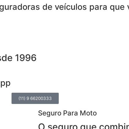
uradoras de veículos para que 
sde 1996
App
(11) 9 66200333
Seguro Para Moto
O seguro que combi