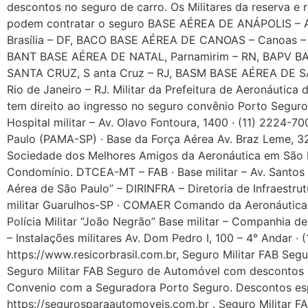
descontos no seguro de carro. Os Militares da reserva e
podem contratar o seguro BASE AÉREA DE ANÁPOLIS – 
Brasília – DF, BACO BASE AÉREA DE CANOAS – Canoas – RS, BAFL BASE AÉREA DE FLORIANÓPOLIS Florianópolis – SC – BAMN BASE AÉREA DE MANAUS – Manaus – AM, BANT BASE AÉREA DE NATAL, Parnamirim – RN, BAPV BASE AÉREA DE PORTO VELHO, Porto Velho – RO, BARF BASE AÉREA DE RECIFE – Recife – PE, BASC BASE AÉREA DE SANTA CRUZ, S anta Cruz – RJ, BASM BASE AÉREA DE SANTA MARIA Santa Maria – RS, BASP Base Aérea de São Paulo Guarulhos – SP, BAAF BASE AÉREA DOS AFONSOS – Rio de Janeiro – RJ. Militar da Prefeitura de Aeronáutica de São Paulo – Pasp- Base da Força Aérea – Av. Braz Leme, 2594 · (11) 2979-9329. Os profissinais da Saúde também tem direito ao ingresso no seguro convênio Porto Seguro, Médicos, Enfermeiros, Nutricionistas, Fisioterapeutas, Dentistas do Hospital de Força Aérea de São Paulo – Hospital militar – Av. Olavo Fontoura, 1400 · (11) 2224-7000. O Comando da Aeronáutica – Funcionários públicos da Aeronáutica, Parque de Material Aeronáutico de São Paulo (PAMA-SP) · Base da Força Aérea Av. Braz Leme, 3258 · (11) 2281-4000 – GAP-SP – Os Inativos e Pensionistas e militar Av. Olavo Fontoura, 1400 · (11) 2224-9901 – Sociedade dos Melhores Amigos da Aeronáutica em São Paulo – Cote e contrate também seguro para Escritório, Seguro da empresa, seguro Residêncial, Seguro de Condomínio. DTCEA-MT – FAB · Base militar – Av. Santos Dumont – Base Aérea de São Paulo. Convênio · Base da Força Aérea em Guarulhos – SP · (11) 2465-2000. “Base Aérea de São Paulo” – DIRINFRA – Diretoria de Infraestrutura da Aeronáutica · Quartel militar. Forças Armadas São Paulo – SP. Instituto de Logística da Aeronáutica – Base militar Guarulhos-SP · COMAER Comando da Aeronáutica em Manaus – AM · (92) 3629-2797. Companhia de Polícia da Aeronáutica – Base militar – Comando de Aviação da Polícia Militar “João Negrão” Base militar – Companhia de Polícia da Aeronáutica – R. Vasco Cinquini, 70 – CEPE – Centro de Estudos e Projetos de Engenharia da Aeronáutica – Instalações militares Av. Dom Pedro I, 100 – 4° Andar · (11) 3382-6189. Seguro auto em Pirassununga SP.Poupex. Seguro Militar FAB Seguro de Automóvel com descontos. https://www.resicorbrasil.com.br, Seguro Militar FAB Seguro de Automóvel. Temos a melhor simulação de seguro para carro, saiba o preço do seguro do seu carro agora. Seguro Militar FAB Seguro de Automóvel com descontos https://www.segurosautomoveis.com.br › seguro-militar. Seguro Militar FAB Seguro de Automóvel com descontos. Convenio com a Seguradora Porto Seguro. Descontos especiais para militares. Seguro Militar FAB Seguro de Automóvel – Seguros para Automóveis. https://segurosparaautomoveis.com.br . Seguro Militar FAB Seguro de Automóvel. Temos a melhor simulação de seguro para carro, saiba o preço do seguro do seu carro agora.Seguro Militar FAB Seguro de Automóvel com descontos. https://seguroparacaminhao.com.br › seguro-militar-fab. A Porto Seguro oferece seguro automóvel com condições especiais para militares da Aeronáutica, Exercito, Marinha e Polícia Militar, militares da ativa, reserva. Seguro automóvel para Policial Militar, Seguro Automóvel para polícia Federal, Seguro de carro para Polícia Rodoviária Federal Seguro de carro para CGM, Guarda Municipal, Seguro de carro para Bombeiros. Depoimento dos clientes: Sou cliente desde 1996, sempre fui bm atendido pelo pessoal da Resicór. Júlio – Base aérea de Guarulhos. Sempre 