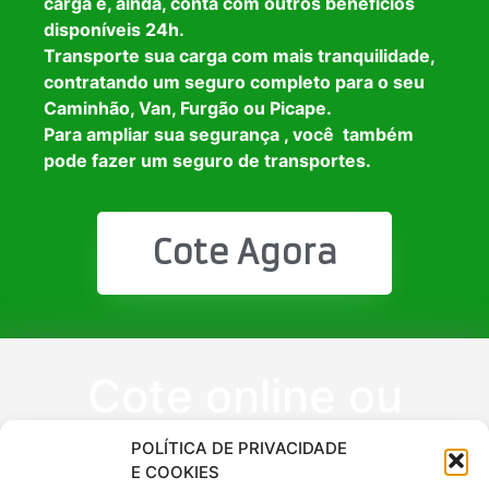
carga e, ainda, conta com outros benefícios
disponíveis 24h.
Transporte sua carga com mais tranquilidade,
contratando um seguro completo para o seu
Caminhão, Van, Furgão ou Picape.
Para ampliar sua segurança , você também
pode fazer um seguro de transportes.
Cote Agora
Cote online ou
peça via
POLÍTICA DE PRIVACIDADE
E COOKIES