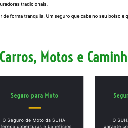
uradoras tradicionais.
ar de forma tranquila. Um seguro que cabe no seu bolso e
Carros, Motos e Camin
Seguro para Moto
Segu
O Seguro de Moto da SUHAI
O SUH
oferece coberturas e benefícios
garante co