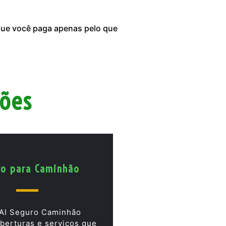
 que você paga apenas pelo que
hões
ro para Caminhão
AI Seguro Caminhão
berturas e serviços que