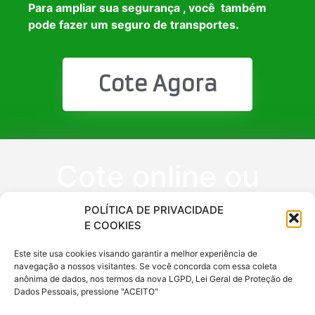
Para ampliar sua segurança , você também
pode fazer um seguro de transportes.
Cote Agora
Cote online ou
peça via
POLÍTICA DE PRIVACIDADE
E COOKIES
WhatsApp
Este site usa cookies visando garantir a melhor experiência de
navegação a nossos visitantes. Se você concorda com essa coleta
anônima de dados, nos termos da nova LGPD, Lei Geral de Proteção de
(11) 9 6620
Dados Pessoais, pressione "ACEITO"