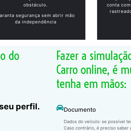
obstáculo.
conta com
rastread
aranta segurança sem abrir mão
da independência
ão do
Fazer a simulaçã
Carro online, é m
tenha em mãos:
eu perfil.
Documento
Dados do veículo: se possível t
Caso contrário, é preciso saber 