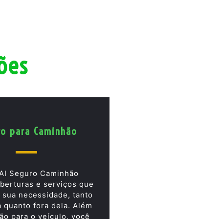
ões
ro para Caminhão
AI Seguro Caminhão
berturas e serviços que
 sua necessidade, tanto
a quanto fora dela. Além
ão para o veículo, você