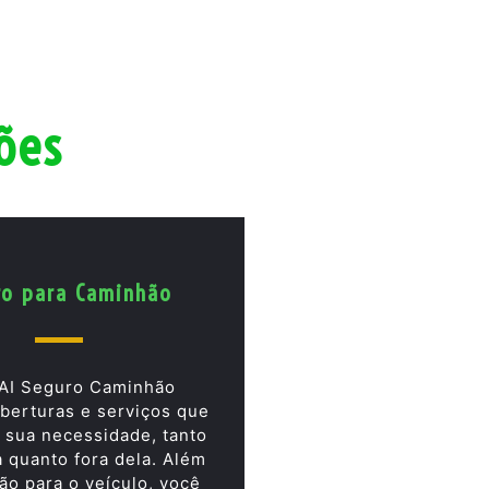
ões
ro para Caminhão
AI Seguro Caminhão
berturas e serviços que
 sua necessidade, tanto
a quanto fora dela. Além
ão para o veículo, você