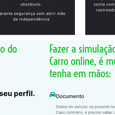
obstáculo.
conta com
rastread
aranta segurança sem abrir mão
da independência
ão do
Fazer a simulaçã
Carro online, é m
tenha em mãos:
eu perfil.
Documento
Dados do veículo: se possível t
Caso contrário, é preciso saber 