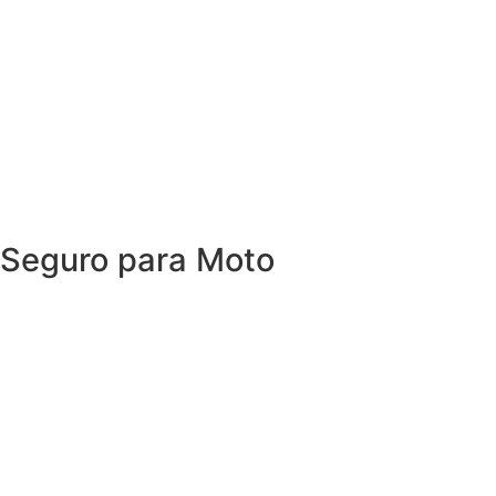
Com o Seguro Auto SUHAI, você tem tudo o que espera
de um seguro de carro e, ainda, conta com outros
benefícios disponíveis 24h.
Porque, mais importante do que cuidar do seu carro, é
cuidar de você.
Seguro para Moto
O Seguro de Moto da SUHAI oferece coberturas e
benefícios para quem roda todos os dias e precisa de
agilidade para que nenhum imprevisto vire um
obstáculo.
Garanta segurança sem abrir mão da independência