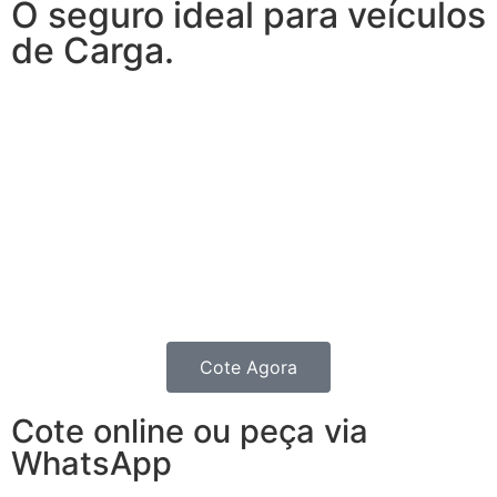
O seguro ideal para veículos
de Carga.
Com o Seguro para Caminhão, você tem tudo o que
espera de um seguro para veículos de carga e, ainda,
conta com outros benefícios disponíveis 24h.
Transporte sua carga com mais tranquilidade,
contratando um seguro completo para o seu
Caminhão, Van, Furgão ou Picape.
Para ampliar sua segurança , você também pode fazer
um seguro de transportes.
Cote Agora
Cote online ou peça via
WhatsApp