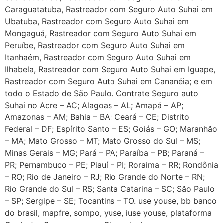
Caraguatatuba, Rastreador com Seguro Auto Suhai em
Ubatuba, Rastreador com Seguro Auto Suhai em
Mongaguá, Rastreador com Seguro Auto Suhai em
Peruíbe, Rastreador com Seguro Auto Suhai em
Itanhaém, Rastreador com Seguro Auto Suhai em
Ilhabela, Rastreador com Seguro Auto Suhai em Iguape,
Rastreador com Seguro Auto Suhai em Cananéia; e em
todo o Estado de São Paulo. Contrate Seguro auto
Suhai no Acre – AC; Alagoas – AL; Amapá – AP;
Amazonas – AM; Bahia – BA; Ceará – CE; Distrito
Federal – DF; Espírito Santo – ES; Goiás – GO; Maranhão
– MA; Mato Grosso – MT; Mato Grosso do Sul – MS;
Minas Gerais – MG; Pará – PA; Paraíba – PB; Paraná –
PR; Pernambuco – PE; Piauí – PI; Roraima – RR; Rondônia
– RO; Rio de Janeiro – RJ; Rio Grande do Norte – RN;
Rio Grande do Sul – RS; Santa Catarina – SC; São Paulo
– SP; Sergipe – SE; Tocantins – TO. use youse, bb banco
do brasil, mapfre, sompo, yuse, iuse youse, plataforma