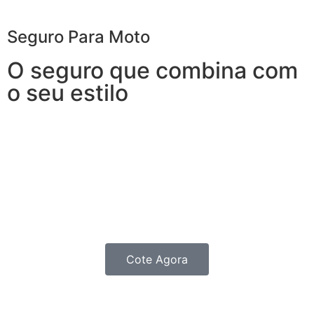
Seguro Para Moto
O seguro que combina com
o seu estilo
Garanta segurança sem abrir mão da independência.
O Seguro de Moto oferece coberturas e benefícios
para quem roda todos os dias e precisa de agilidade
para que nenhum imprevisto vire um obstáculo.
Com o Seguro para Moto você fica protegido e ganha
tempo para curtir sua liberdade.
Cote Agora