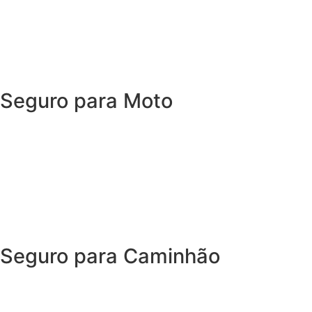
Com o Seguro Auto, você tem tudo o que espera de um
seguro de carro e, ainda, conta com outros benefícios
disponíveis 24h.
Porque, mais importante do que cuidar
do seu carro, é cuidar de você.
Seguro para Moto
O Seguro Moto oferece coberturas e benefícios para
quem roda todos os dias e precisa de agilidade para que
nenhum imprevisto vire um obstáculo.
Garanta segurança sem abrir mão da independência
Seguro para Caminhão
O Seguro Caminhão garante coberturas e serviços que