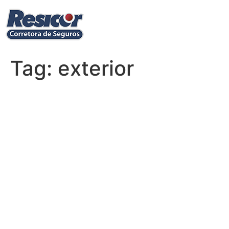
Ir
para
o
conteúdo
Tag:
exterior