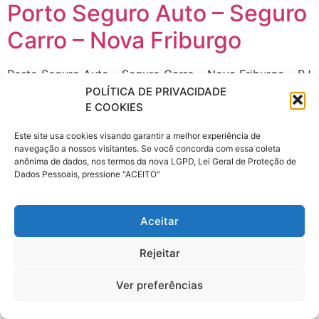
Porto Seguro Auto – Seguro
Carro – Nova Friburgo
Porto Seguro Auto – Seguro Carro – Nova Friburgo – RJ
– Rio de Janeiro. A Porto Seguro Seguradora de
POLÍTICA DE PRIVACIDADE
E COOKIES
veículos disponibiliza a simulação de seguro de
automóvel online nas seguradoras: Azul Seguros de
Este site usa cookies visando garantir a melhor experiência de
automóveis, Itaú seguros de auto e residência e Porto
navegação a nossos visitantes. Se você concorda com essa coleta
Seguro; através do sistema Porto Seguro Auto online
anônima de dados, nos termos da nova LGPD, Lei Geral de Proteção de
Dados Pessoais, pressione "ACEITO"
em: Nova Friburgo – RJ – Rio […]
Aceitar
Rejeitar
Ver preferências