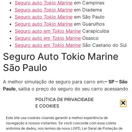
Seguro auto
Tokio Marine
em Campinas
Seguro auto
Tokio Marine
em Diadema
Seguro auto
Tokio Marine
em São Paulo
Seguro auto
Tokio Marine
em Guarulhos
Seguro auto em
Tokio Marine
Carapicuiba
Seguro auto em
Tokio Marine
Osasco
Seguro auto em
Tokio Marine
São Caetano do Sul
Seguro Auto Tokio Marine
São Paulo
A melhor simulação de seguro para carro em:
– SP – São
Paulo
, saiba o preço do seguro do seu carro acessando
:
www.seguroparacarro.com.br
POLÍTICA DE PRIVACIDADE
E COOKIES
Quer saber qual é o melhor
seguro para o seu carro?
Este site usa cookies visando garantir a melhor experiência de
navegação a nossos visitantes. Se você concorda com essa coleta
Experimente o seguro Auto Tokio Marine e sinta a
anônima de dados, nos termos da nova LGPD, Lei Geral de Proteção de