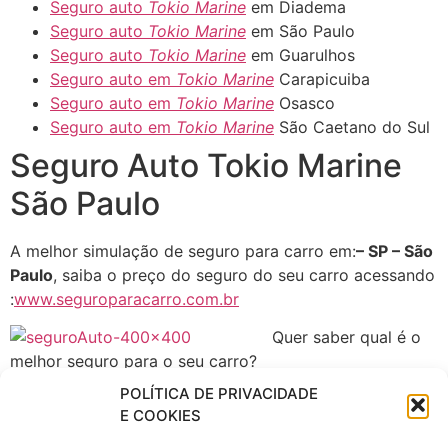
Seguro auto
Tokio Marine
em Diadema
Seguro auto
Tokio Marine
em São Paulo
Seguro auto
Tokio Marine
em Guarulhos
Seguro auto em
Tokio Marine
Carapicuiba
Seguro auto em
Tokio Marine
Osasco
Seguro auto em
Tokio Marine
São Caetano do Sul
Seguro Auto Tokio Marine
São Paulo
A melhor simulação de seguro para carro em:
– SP – São
Paulo
, saiba o preço do seguro do seu carro acessando
:
www.seguroparacarro.com.br
Quer saber qual é o
melhor seguro para o seu carro?
POLÍTICA DE PRIVACIDADE
Experimente o seguro Auto Tokio Marine e sinta a
E COOKIES
diferença no atendimento.