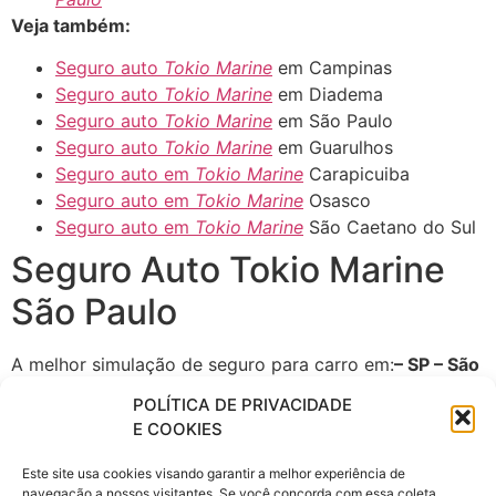
Veja também:
Seguro auto
Tokio Marine
em Campinas
Seguro auto
Tokio Marine
em Diadema
Seguro auto
Tokio Marine
em São Paulo
Seguro auto
Tokio Marine
em Guarulhos
Seguro auto em
Tokio Marine
Carapicuiba
Seguro auto em
Tokio Marine
Osasco
Seguro auto em
Tokio Marine
São Caetano do Sul
Seguro Auto Tokio Marine
São Paulo
A melhor simulação de seguro para carro em:
– SP – São
Paulo
, saiba o preço do seguro do seu carro acessando
POLÍTICA DE PRIVACIDADE
:
www.seguroparacarro.com.br
E COOKIES
Quer saber qual é o melhor
Este site usa cookies visando garantir a melhor experiência de
seguro para o seu carro?
navegação a nossos visitantes. Se você concorda com essa coleta