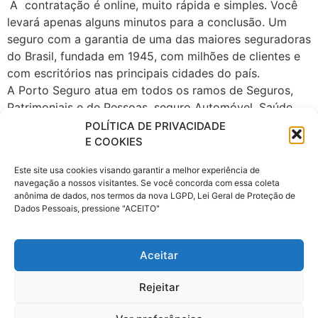
A contratação é online, muito rápida e simples. Você
levará apenas alguns minutos para a conclusão. Um
seguro com a garantia de uma das maiores seguradoras
do Brasil, fundada em 1945, com milhões de clientes e
com escritórios nas principais cidades do país.
A Porto Seguro atua em todos os ramos de Seguros,
Patrimoniais e de Pessoas, seguro Automóvel, Saúde
Empresarial, fiança locatícia, Patrimonial, Vida e
POLÍTICA DE PRIVACIDADE
Transportes, Previdência, Consórcio de Imóveis e
E COOKIES
Automóveis, Administração de Investimentos,
Este site usa cookies visando garantir a melhor experiência de
Financiamento, Capitalização e Cartão de Crédito,
navegação a nossos visitantes. Se você concorda com essa coleta
Proteção e Monitoramento, Serviços a Condomínios e
anônima de dados, nos termos da nova LGPD, Lei Geral de Proteção de
Residências e Telecomunicações.
Dados Pessoais, pressione "ACEITO"
Faça uma cotação de seguro auto Porto Seguro, agora!
Aceitar
Com as tags
areiopolis
,
cotação de seguro
,
cotação
Rejeitar
online
,
porto seguro
,
Porto Seguro Auto
,
Resicór avai
,
seguro automovel
,
seguro de carro
,
seguro para carro
,