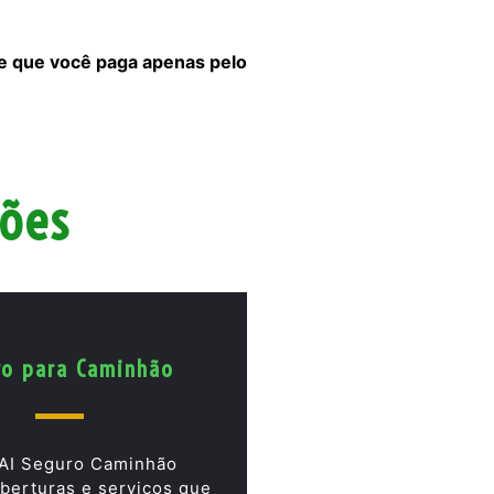
 e que você paga apenas pelo
hões
ro para Caminhão
AI Seguro Caminhão
berturas e serviços que