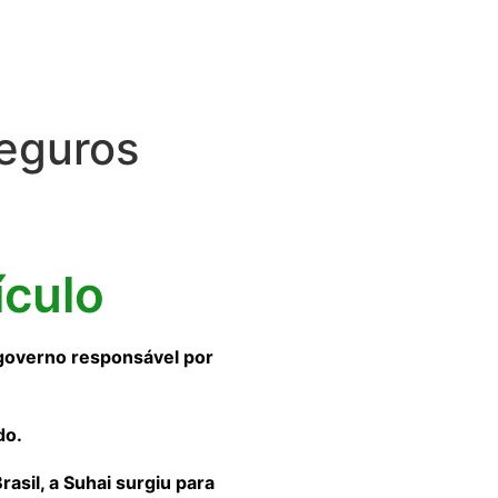
eguros
ículo
governo responsável por
do.
sil, a Suhai surgiu para